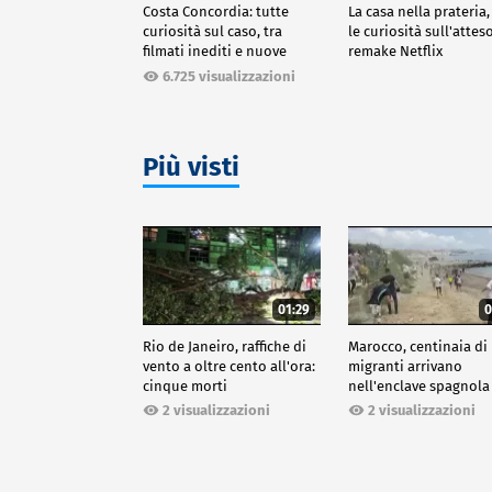
Costa Concordia: tutte
La casa nella prateria,
curiosità sul caso, tra
le curiosità sull'attes
filmati inediti e nuove
remake Netflix
ricostruzioni
6.725 visualizzazioni
Più visti
01:29
0
Rio de Janeiro, raffiche di
Marocco, centinaia di
vento a oltre cento all'ora:
migranti arrivano
cinque morti
nell'enclave spagnola
Ceuta
2 visualizzazioni
2 visualizzazioni