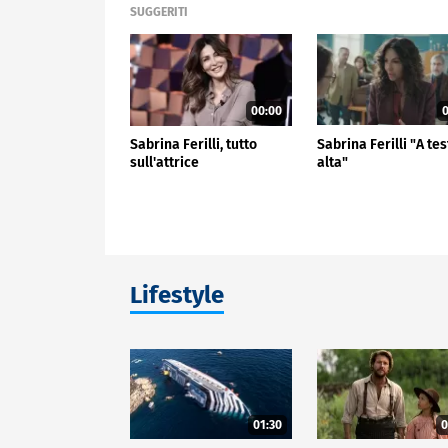
SUGGERITI
00:00
0
Sabrina Ferilli, tutto
Sabrina Ferilli "A te
sull'attrice
alta"
Lifestyle
01:30
0