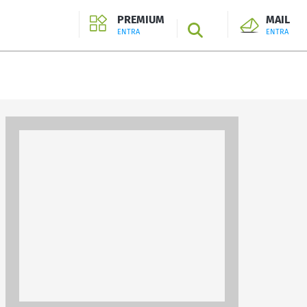
PREMIUM
MAIL
SEARCH
ENTRA
ENTRA
ENTRA