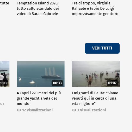
 tutte
Temptation Island 2026,
Tre di troppo, Virginia
o
tutto sullo scandalo dei
Raffaele e Fabio De Luigi
video di Sara e Gabriele
improvvisamente genitori:
tutte le curiosità sulla
commedia
VEDI TUTTI
1:03
00:33
01:07
A Capri i 220 metri del più
I migranti di Ceuta: "Siamo
grande yacht a vela del
venuti qui in cerca di una
 di
mondo
vita migliore"
12 visualizzazioni
3 visualizzazioni