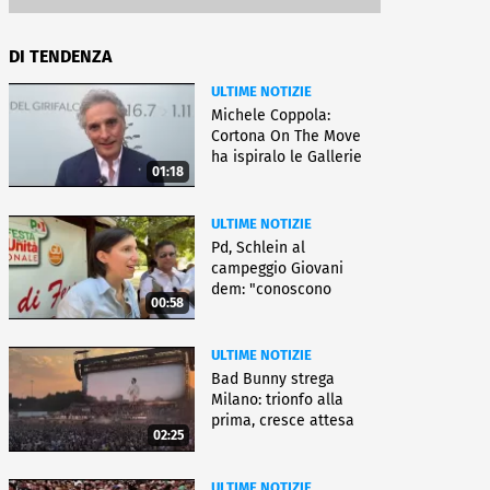
DI TENDENZA
ULTIME NOTIZIE
Michele Coppola:
Cortona On The Move
ha ispiralo le Gallerie
01:18
d'Italia
ULTIME NOTIZIE
Pd, Schlein al
campeggio Giovani
dem: "conoscono
00:58
priorità italiani"
ULTIME NOTIZIE
Bad Bunny strega
Milano: trionfo alla
prima, cresce attesa
02:25
per bis
ULTIME NOTIZIE