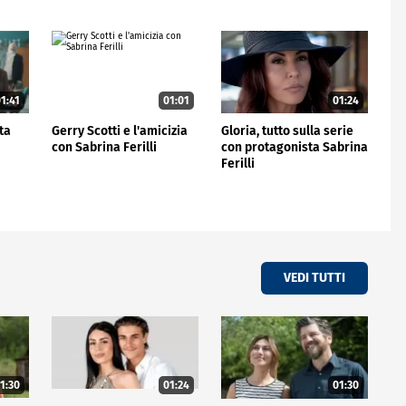
1:41
01:01
01:24
sta
Gerry Scotti e l'amicizia
Gloria, tutto sulla serie
con Sabrina Ferilli
con protagonista Sabrina
Ferilli
VEDI TUTTI
1:30
01:24
01:30