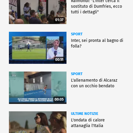
Raimondi: "L'Inter cerca il
sostituto di Dumfries, ecco
tutti i dettagli"
01:37
SPORT
Inter, sei pronta al bagno di
folla?
00:51
SPORT
L'allenamento di Alcaraz
con un occhio bendato
00:05
ULTIME NOTIZIE
L'ondata di calore
attanaglia l'Italia