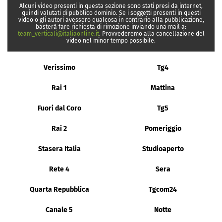
Alcuni video presenti in questa sezione sono stati presi da internet,
quindi valutati di pubblico dominio. Se i soggetti presenti in questi
video o gli autori avessero qualcosa in contrario alla pubblicazione,
basterà fare richiesta di rimozione inviando una mail a:
team_verticali@italiaonline.it
. Provvederemo alla cancellazione del
video nel minor tempo possibile.
Verissimo
Tg4
Rai 1
Mattina
Fuori dal Coro
Tg5
Rai 2
Pomeriggio
Stasera Italia
Studioaperto
Rete 4
Sera
Quarta Repubblica
Tgcom24
Canale 5
Notte