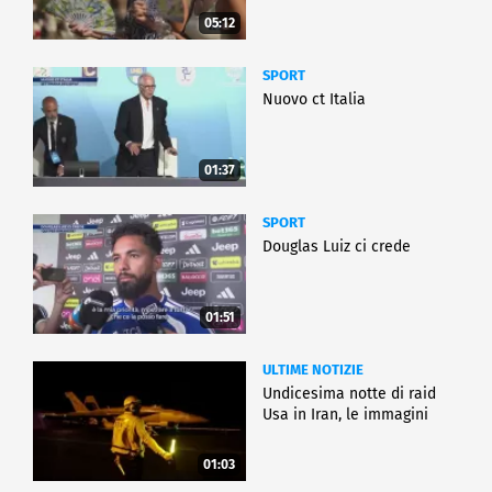
05:12
SPORT
Nuovo ct Italia
01:37
SPORT
Douglas Luiz ci crede
01:51
ULTIME NOTIZIE
Undicesima notte di raid
Usa in Iran, le immagini
01:03