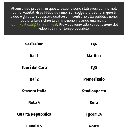
Alcuni video presenti in questa sezione sono stati presi da internet,
quindi valutati di pubblico dominio. Se i soggetti presenti in questi
video o gli autori avessero qualcosa in contrario alla pubblicazione,
basterà fare richiesta di rimozione inviando una mail a:
team_verticali@italiaonline.it
. Provvederemo alla cancellazione del
video nel minor tempo possibile.
Verissimo
Tg4
Rai 1
Mattina
Fuori dal Coro
Tg5
Rai 2
Pomeriggio
Stasera Italia
Studioaperto
Rete 4
Sera
Quarta Repubblica
Tgcom24
Canale 5
Notte