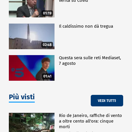
verità su Covid
ESTERI
01:19
Il caldissimo non dà tregua
02:48
Questa sera sulle reti Mediaset,
7 agosto
01:41
Più visti
VEDI TUTTI
Rio de Janeiro, raffiche di vento
a oltre cento all'ora: cinque
morti