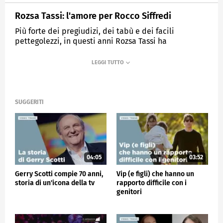
Rozsa Tassi: l'amore per Rocco Siffredi
Più forte dei pregiudizi, dei tabù e dei facili
pettegolezzi, in questi anni Rozsa Tassi ha
dimostrato la forza di una donna che sa amare senza
compromessi.
MEDIASET
VERISSIMO
SUGGERITI
04:05
03:52
Gerry Scotti compie 70 anni,
Vip (e figli) che hanno un
storia di un'icona della tv
rapporto difficile con i
genitori