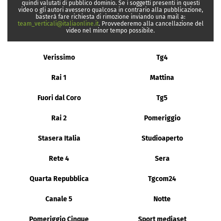
quindi valutati di pubblico dominio. Se i soggetti presenti in questi
video o gli autori avessero qualcosa in contrario alla pubblicazione,
basterà fare richiesta di rimozione inviando una mail a:
team_verticali@italiaonline.it
. Provvederemo alla cancellazione del
video nel minor tempo possibile.
Verissimo
Tg4
Rai 1
Mattina
Fuori dal Coro
Tg5
Rai 2
Pomeriggio
Stasera Italia
Studioaperto
Rete 4
Sera
Quarta Repubblica
Tgcom24
Canale 5
Notte
Pomeriggio Cinque
Sport mediaset