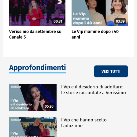
00:31
03:39
Verissimo da settembre su
Le Vip mamme dopo i 40
Canale 5
anni
Approfondimenti
VEDI TUTTI
I Vip e il desiderio di adottare:
le storie raccontate a Verissimo
05:20
I Vip che hanno scelto
l'adozione