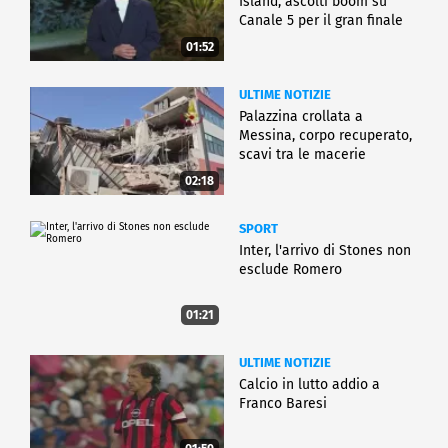
Island, ascolti boom su
Canale 5 per il gran finale
01:52
ULTIME NOTIZIE
Palazzina crollata a
Messina, corpo recuperato,
scavi tra le macerie
02:18
SPORT
Inter, l'arrivo di Stones non
esclude Romero
01:21
ULTIME NOTIZIE
Calcio in lutto addio a
Franco Baresi