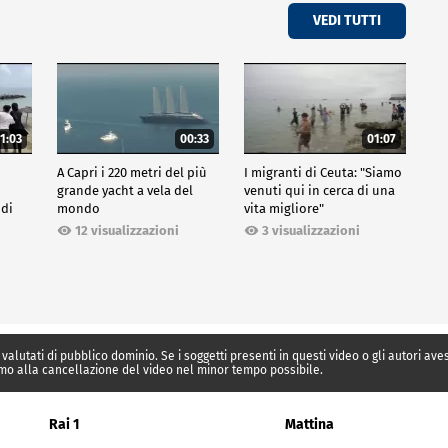
VEDI TUTTI
1:03
00:33
01:07
A Capri i 220 metri del più
I migranti di Ceuta: "Siamo
grande yacht a vela del
venuti qui in cerca di una
 di
mondo
vita migliore"
12 visualizzazioni
3 visualizzazioni
 valutati di pubblico dominio. Se i soggetti presenti in questi video o gli autori av
mo alla cancellazione del video nel minor tempo possibile.
Rai 1
Mattina