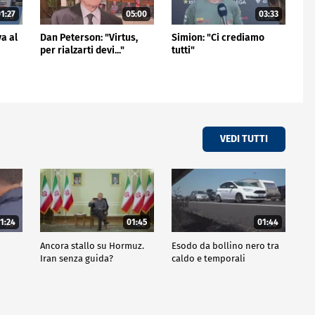
1:27
05:00
03:33
va al
Dan Peterson: "Virtus,
Simion: "Ci crediamo
per rialzarti devi..."
tutti"
VEDI TUTTI
1:24
01:45
01:44
Ancora stallo su Hormuz.
Esodo da bollino nero tra
Iran senza guida?
caldo e temporali