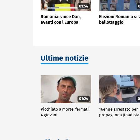
01:54
0
Romania: vince Dan,
Elezioni Romania si 
avanti con l'Europa
ballottaggio
Ultime notizie
01:24
0
Picchiato a morte, fermati
16enne arrestato per
4 giovani
propaganda jihadista