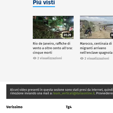
Più visti
01:29
0
Rio de Janeiro, raffiche di
Marocco, centinaia di
vento a oltre cento all'ora:
migranti arrivano
cinque morti
nell'enclave spagnola
Ceuta
2 visualizzazioni
2 visualizzazioni
Alcuni video presenti in questa sezione sono stati presi da internet, quindi
rimozione inviando una mail a:
team_verticali@italiaonline.it
. Provvedere
Verissimo
Tg4