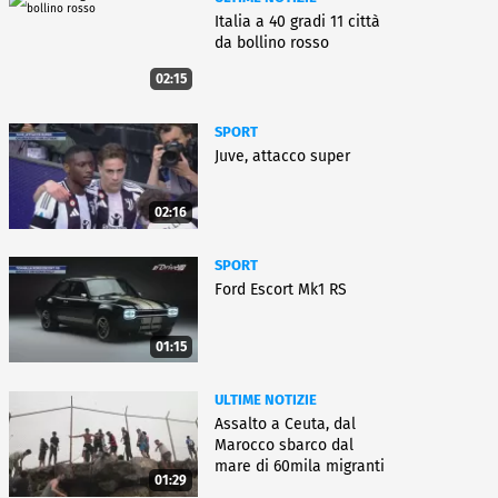
Italia a 40 gradi 11 città
da bollino rosso
02:15
SPORT
Juve, attacco super
02:16
SPORT
Ford Escort Mk1 RS
01:15
ULTIME NOTIZIE
Assalto a Ceuta, dal
Marocco sbarco dal
mare di 60mila migranti
01:29