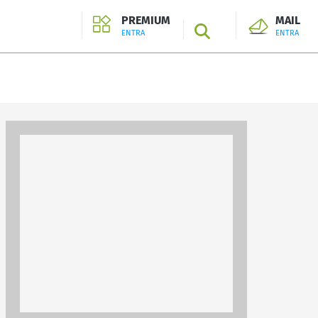
PREMIUM
MAIL
SEARCH
ENTRA
ENTRA
ENTRA