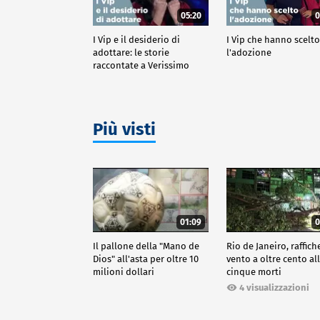
05:20
0
I Vip e il desiderio di
I Vip che hanno scelt
adottare: le storie
l'adozione
raccontate a Verissimo
Più visti
01:09
0
Il pallone della "Mano de
Rio de Janeiro, raffich
Dios" all'asta per oltre 10
vento a oltre cento all
milioni dollari
cinque morti
4 visualizzazioni