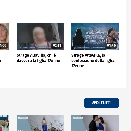
1:09
02:11
01:46
Strage Altavilla, chi è
Strage Altavilla, la
o
davvero la figlia 17enne
confessione della figlia
17enne
VEDI TUTTI