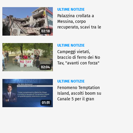
ULTIME NOTIZIE
Palazzina crollata a
Messina, corpo
recuperato, scavi tra le
02:18
macerie
ULTIME NOTIZIE
Campeggi vietati,
braccio di ferro dei No
Tav, "avanti con forza"
02:04
ULTIME NOTIZIE
Fenomeno Temptation
Island, ascolti boom su
Canale 5 per il gran
01:51
finale