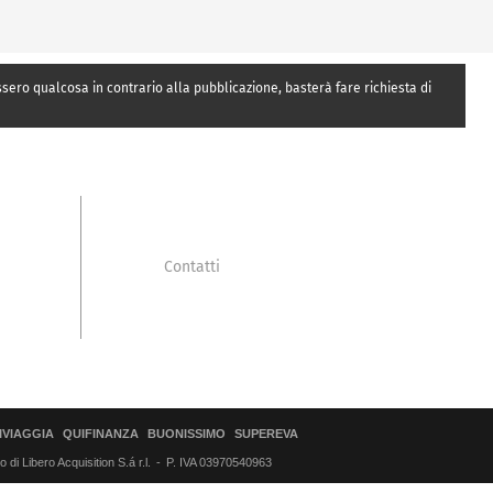
essero qualcosa in contrario alla pubblicazione, basterà fare richiesta di
Contatti
IVIAGGIA
QUIFINANZA
BUONISSIMO
SUPEREVA
di Libero Acquisition S.á r.l.
P. IVA 03970540963