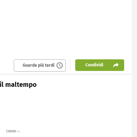
Condividi
Guarda più tardi
 il maltempo