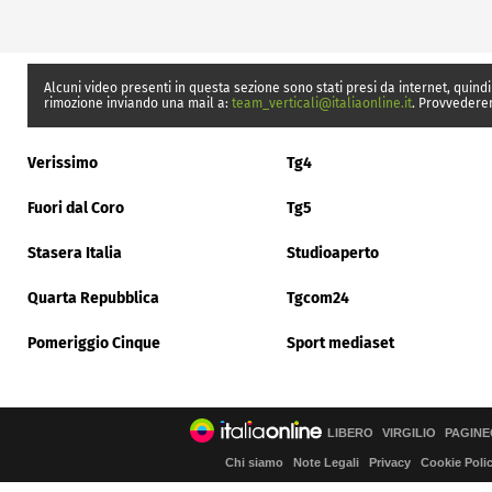
Alcuni video presenti in questa sezione sono stati presi da internet, quindi
rimozione inviando una mail a:
team_verticali@italiaonline.it
. Provvedere
Verissimo
Tg4
Fuori dal Coro
Tg5
Stasera Italia
Studioaperto
Quarta Repubblica
Tgcom24
Pomeriggio Cinque
Sport mediaset
LIBERO
VIRGILIO
PAGINE
Chi siamo
Note Legali
Privacy
Cookie Poli