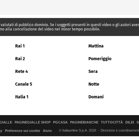
 valutati di pubblico dominio. Se i soggetti presenti in questi video o gli autori av
mo alla cancellazione del video nel minor tempo possibile.
Rai 1
Mattina
Rai 2
Pomeriggio
Rete 4
Sera
Canale 5
Notte
Italia 1
Domani
GIALLE
PAGINEGIALLE SHOP
PGCASA
PAGINEBIANCHE
TUTTOCITTÀ
DILEI
S
© Italiaonline S.p.A. 2026
Direzione e coordinamento 
cy
Preferenze sui cookie
Aiuto