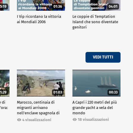
5:19
01:36
04:01
o
I Vip ricordano la vittoria
Le coppie di Temptation
ai Mondiali 2006
Island che sono diventate
genitori
VEDI TUTTI
1:29
01:03
00:33
e di
Marocco, centinaia di
A Capri i 220 metri del più
'ora:
migranti arrivano
grande yacht a vela del
nell'enclave spagnola di
mondo
Ceuta
18 visualizzazioni
4 visualizzazioni