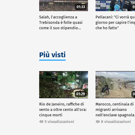
01:33
0
Salah, l'accoglienza a
Pellacani: "Ci vorrà q
Trebisonda è folle quasi
giorno per capire l'i
come il suo stipendio…
che ho fatto"
Più visti
01:29
0
Rio de Janeiro, raffiche di
Marocco, centinaia di
vento a oltre cento all'ora:
migranti arrivano
cinque morti
nell'enclave spagnola
Ceuta
5 visualizzazioni
8 visualizzazioni