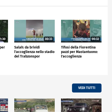
1:30
00:33
00:32
 per
Salah: da brividi
Tifosi della Fiorentina
l'accoglienza nello stadio
pazzi per Mastantuono:
del Trabzonspor
l'accoglienza
all'aeroporto
VEDI TUTTI