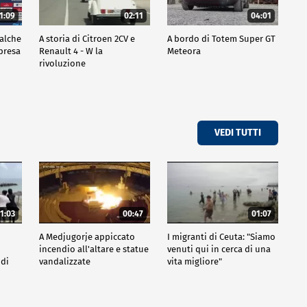
1:09
02:11
04:01
ualche
A storia di Citroen 2CV e
A bordo di Totem Super GT
mpresa
Renault 4 - W la
Meteora
rivoluzione
VEDI TUTTI
1:03
00:47
01:07
A Medjugorje appiccato
I migranti di Ceuta: "Siamo
incendio all'altare e statue
venuti qui in cerca di una
 di
vandalizzate
vita migliore"