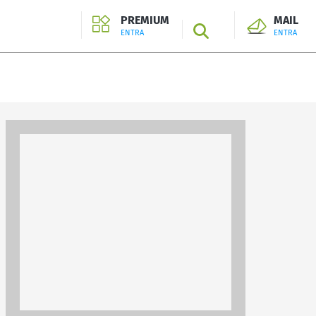
PREMIUM
MAIL
SEARCH
ENTRA
ENTRA
ENTRA