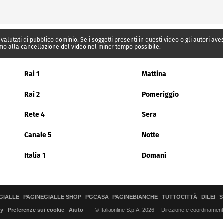
 valutati di pubblico dominio. Se i soggetti presenti in questi video o gli autori av
mo alla cancellazione del video nel minor tempo possibile.
Rai 1
Mattina
Rai 2
Pomeriggio
Rete 4
Sera
Canale 5
Notte
Italia 1
Domani
GIALLE
PAGINEGIALLE SHOP
PGCASA
PAGINEBIANCHE
TUTTOCITTÀ
DILEI
S
© Italiaonline S.p.A. 2026
Direzione e coordinamento 
cy
Preferenze sui cookie
Aiuto