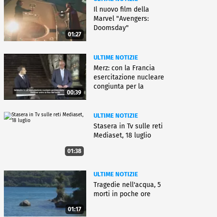
Il nuovo film della
Marvel "Avengers:
Doomsday"
01:27
ULTIME NOTIZIE
Merz: con la Francia
esercitazione nucleare
congiunta per la
00:39
deterrenza
ULTIME NOTIZIE
Stasera in Tv sulle reti
Mediaset, 18 luglio
01:38
ULTIME NOTIZIE
Tragedie nell'acqua, 5
morti in poche ore
01:17