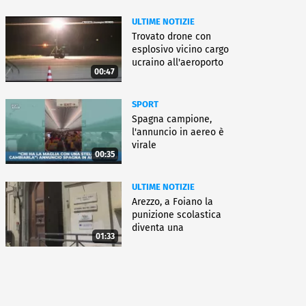
ULTIME NOTIZIE
Trovato drone con
esplosivo vicino cargo
ucraino all'aeroporto
00:47
Lipsia
SPORT
Spagna campione,
l'annuncio in aereo è
virale
00:35
ULTIME NOTIZIE
Arezzo, a Foiano la
punizione scolastica
diventa una
01:33
rieducazione