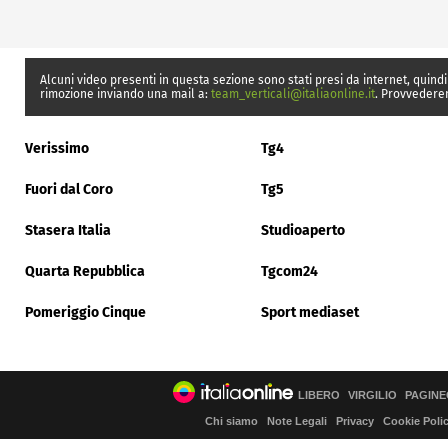
Alcuni video presenti in questa sezione sono stati presi da internet, quindi
rimozione inviando una mail a:
team_verticali@italiaonline.it
. Provvedere
Verissimo
Tg4
Fuori dal Coro
Tg5
Stasera Italia
Studioaperto
Quarta Repubblica
Tgcom24
Pomeriggio Cinque
Sport mediaset
LIBERO
VIRGILIO
PAGINE
Chi siamo
Note Legali
Privacy
Cookie Poli