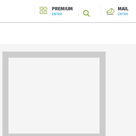
PREMIUM
MAIL
SEARCH
ENTRA
ENTRA
ENTRA