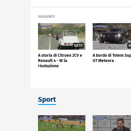
SUGGERITI
02:11
0
A storia di Citroen 2CV e
A bordo di Totem Su
Renault 4 - W la
GT Meteora
rivoluzione
Sport