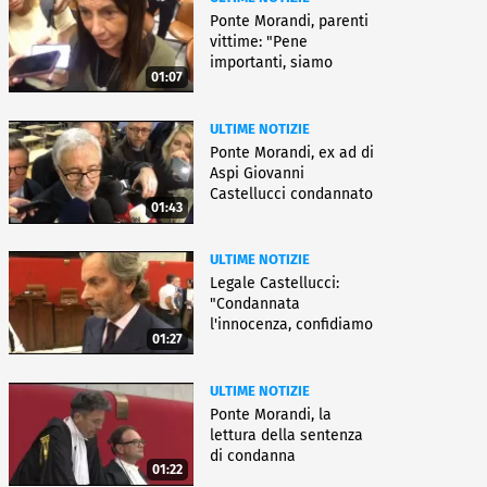
Ponte Morandi, parenti
vittime: "Pene
importanti, siamo
01:07
soddisfatti"
ULTIME NOTIZIE
Ponte Morandi, ex ad di
Aspi Giovanni
Castellucci condannato
01:43
a 12 anni
ULTIME NOTIZIE
Legale Castellucci:
"Condannata
l'innocenza, confidiamo
01:27
nell'appello"
ULTIME NOTIZIE
Ponte Morandi, la
lettura della sentenza
di condanna
01:22