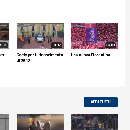
4:01
01:32
02:03
per
Geely per il rinascimento
Una nuova Fiorentina
urbano
VEDI TUTTI