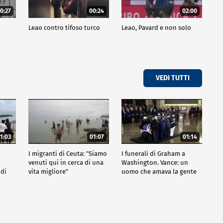
0:27
00:24
02:00
a
Leao contro tifoso turco
Leao, Pavard e non solo
VEDI TUTTI
1:03
01:07
01:14
I migranti di Ceuta: "Siamo
I funerali di Graham a
venuti qui in cerca di una
Washington. Vance: un
 di
vita migliore"
uomo che amava la gente