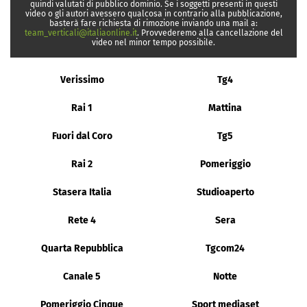
quindi valutati di pubblico dominio. Se i soggetti presenti in questi
video o gli autori avessero qualcosa in contrario alla pubblicazione,
basterà fare richiesta di rimozione inviando una mail a:
team_verticali@italiaonline.it
. Provvederemo alla cancellazione del
video nel minor tempo possibile.
Verissimo
Tg4
Rai 1
Mattina
Fuori dal Coro
Tg5
Rai 2
Pomeriggio
Stasera Italia
Studioaperto
Rete 4
Sera
Quarta Repubblica
Tgcom24
Canale 5
Notte
Pomeriggio Cinque
Sport mediaset