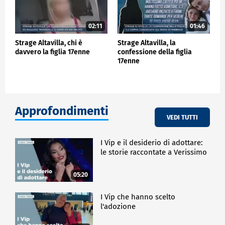
02:11
01:46
Strage Altavilla, chi è
Strage Altavilla, la
davvero la figlia 17enne
confessione della figlia
17enne
Approfondimenti
VEDI TUTTI
I Vip e il desiderio di adottare:
le storie raccontate a Verissimo
05:20
I Vip che hanno scelto
l'adozione