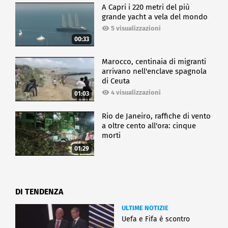
A Capri i 220 metri del più
grande yacht a vela del mondo
5 visualizzazioni
00:33
Marocco, centinaia di migranti
arrivano nell'enclave spagnola
di Ceuta
4 visualizzazioni
01:03
Rio de Janeiro, raffiche di vento
a oltre cento all'ora: cinque
morti
01:29
DI TENDENZA
ULTIME NOTIZIE
Uefa e Fifa è scontro