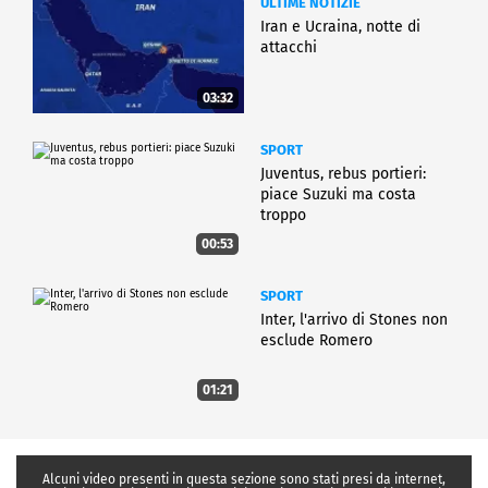
ULTIME NOTIZIE
Iran e Ucraina, notte di
attacchi
03:32
SPORT
Juventus, rebus portieri:
piace Suzuki ma costa
troppo
00:53
SPORT
Inter, l'arrivo di Stones non
esclude Romero
01:21
Alcuni video presenti in questa sezione sono stati presi da internet,