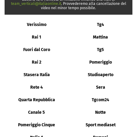
team_verticali@italiaonline.it
. Provvederemo alla cancellazione del
video nel minor tempo possibile.
Verissimo
Tg4
Rai 1
Mattina
Fuori dal Coro
Tg5
Rai 2
Pomeriggio
Stasera Italia
Studioaperto
Rete 4
Sera
Quarta Repubblica
Tgcom24
Canale 5
Notte
Pomeriggio Cinque
Sport mediaset