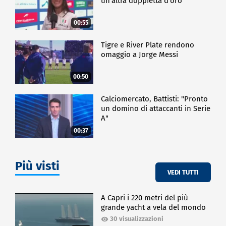
un'altra doppietta d'oro"
00:55
Tigre e River Plate rendono
omaggio a Jorge Messi
00:50
Calciomercato, Battisti: "Pronto
un domino di attaccanti in Serie
A"
00:37
Più visti
VEDI TUTTI
A Capri i 220 metri del più
grande yacht a vela del mondo
30 visualizzazioni