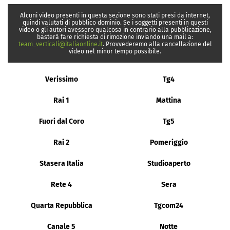
Alcuni video presenti in questa sezione sono stati presi da internet,
quindi valutati di pubblico dominio. Se i soggetti presenti in questi
video o gli autori avessero qualcosa in contrario alla pubblicazione,
basterà fare richiesta di rimozione inviando una mail a:
team_verticali@italiaonline.it
. Provvederemo alla cancellazione del
video nel minor tempo possibile.
Verissimo
Tg4
Rai 1
Mattina
Fuori dal Coro
Tg5
Rai 2
Pomeriggio
Stasera Italia
Studioaperto
Rete 4
Sera
Quarta Repubblica
Tgcom24
Canale 5
Notte