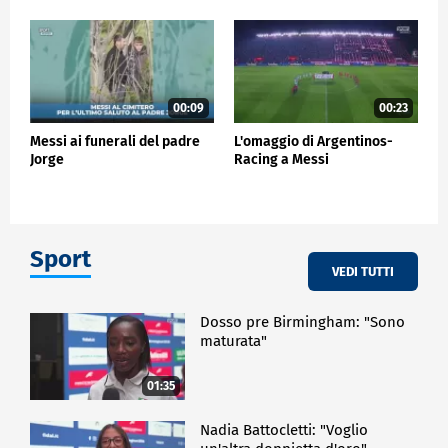
00:09
00:23
Messi ai funerali del padre
L'omaggio di Argentinos-
Jorge
Racing a Messi
Sport
VEDI TUTTI
Dosso pre Birmingham: "Sono
maturata"
01:35
Nadia Battocletti: "Voglio