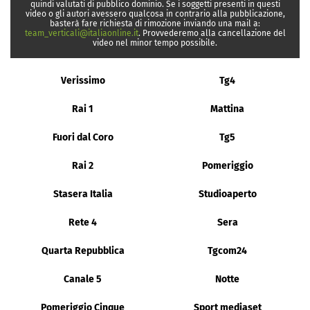
quindi valutati di pubblico dominio. Se i soggetti presenti in questi
video o gli autori avessero qualcosa in contrario alla pubblicazione,
basterà fare richiesta di rimozione inviando una mail a:
team_verticali@italiaonline.it
. Provvederemo alla cancellazione del
video nel minor tempo possibile.
Verissimo
Tg4
Rai 1
Mattina
Fuori dal Coro
Tg5
Rai 2
Pomeriggio
Stasera Italia
Studioaperto
Rete 4
Sera
Quarta Repubblica
Tgcom24
Canale 5
Notte
Pomeriggio Cinque
Sport mediaset