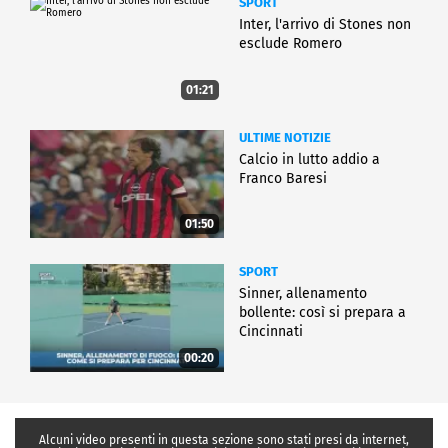
SPORT
Inter, l'arrivo di Stones non
esclude Romero
01:21
ULTIME NOTIZIE
Calcio in lutto addio a
Franco Baresi
01:50
SPORT
Sinner, allenamento
bollente: così si prepara a
Cincinnati
00:20
Alcuni video presenti in questa sezione sono stati presi da internet,