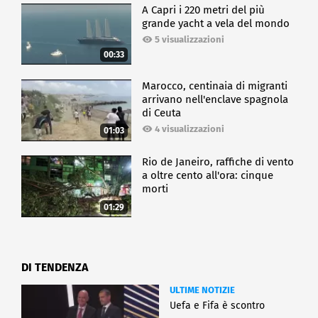
A Capri i 220 metri del più
grande yacht a vela del mondo
5 visualizzazioni
00:33
Marocco, centinaia di migranti
arrivano nell'enclave spagnola
di Ceuta
4 visualizzazioni
01:03
Rio de Janeiro, raffiche di vento
a oltre cento all'ora: cinque
morti
01:29
DI TENDENZA
ULTIME NOTIZIE
Uefa e Fifa è scontro