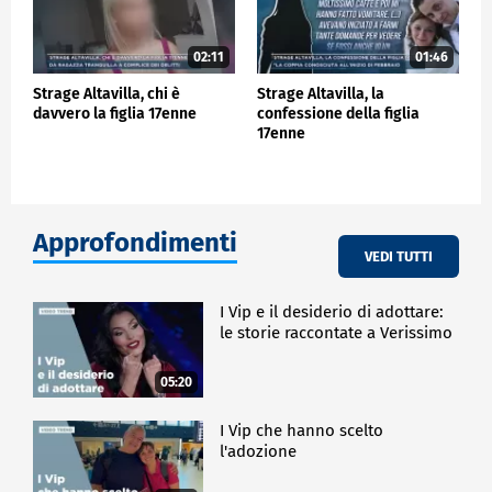
02:11
01:46
Strage Altavilla, chi è
Strage Altavilla, la
davvero la figlia 17enne
confessione della figlia
17enne
Approfondimenti
VEDI TUTTI
I Vip e il desiderio di adottare:
le storie raccontate a Verissimo
05:20
I Vip che hanno scelto
l'adozione