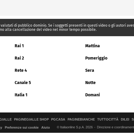
 valutati di pubblico dominio. Se i soggetti presenti in questi video o gli autori av
mo alla cancellazione del video nel minor tempo possibile.
Rai 1
Mattina
Rai 2
Pomeriggio
Rete 4
Sera
Canale 5
Notte
Italia 1
Domani
GIALLE
PAGINEGIALLE SHOP
PGCASA
PAGINEBIANCHE
TUTTOCITTÀ
DILEI
S
© Italiaonline S.p.A. 2026
Direzione e coordinamento 
cy
Preferenze sui cookie
Aiuto