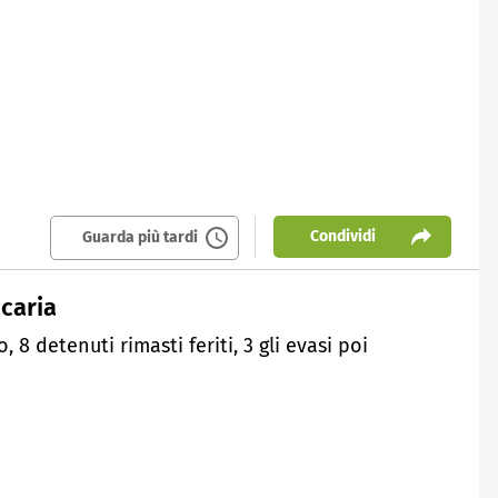
Condividi
Guarda più tardi
ccaria
 8 detenuti rimasti feriti, 3 gli evasi poi