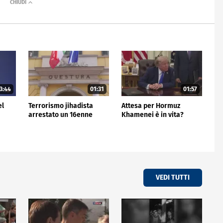
3:44
01:31
01:57
el
Terrorismo jihadista
Attesa per Hormuz
arrestato un 16enne
Khamenei è in vita?
VEDI TUTTI