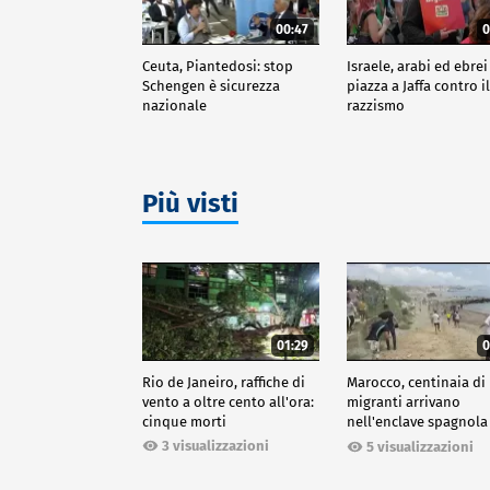
00:47
0
Ceuta, Piantedosi: stop
Israele, arabi ed ebrei
Schengen è sicurezza
piazza a Jaffa contro i
nazionale
razzismo
Più visti
01:29
0
Rio de Janeiro, raffiche di
Marocco, centinaia di
vento a oltre cento all'ora:
migranti arrivano
cinque morti
nell'enclave spagnola
Ceuta
3 visualizzazioni
5 visualizzazioni