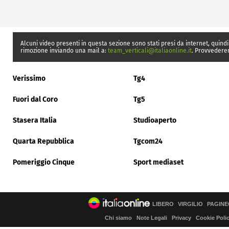
Alcuni video presenti in questa sezione sono stati presi da internet, quindi
rimozione inviando una mail a:
team_verticali@italiaonline.it
. Provvedere
Verissimo
Tg4
Fuori dal Coro
Tg5
Stasera Italia
Studioaperto
Quarta Repubblica
Tgcom24
Pomeriggio Cinque
Sport mediaset
LIBERO
VIRGILIO
PAGINE
Chi siamo
Note Legali
Privacy
Cookie Poli