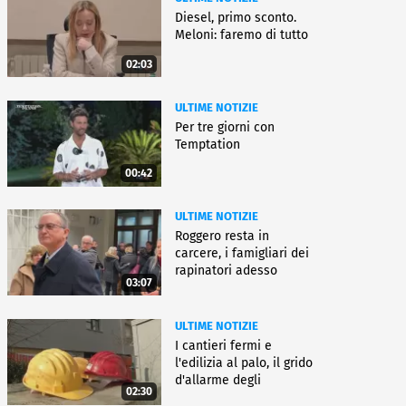
Diesel, primo sconto.
Meloni: faremo di tutto
02:03
ULTIME NOTIZIE
Per tre giorni con
Temptation
00:42
ULTIME NOTIZIE
Roggero resta in
carcere, i famigliari dei
rapinatori adesso
03:07
battono cassa
ULTIME NOTIZIE
I cantieri fermi e
l'edilizia al palo, il grido
d'allarme degli
02:30
architetti