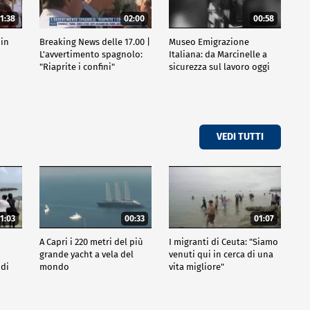
1:38
02:00
00:58
 in
Breaking News delle 17.00 |
Museo Emigrazione
l
L'avvertimento spagnolo:
Italiana: da Marcinelle a
"Riaprite i confini"
sicurezza sul lavoro oggi
VEDI TUTTI
1:03
00:33
01:07
A Capri i 220 metri del più
I migranti di Ceuta: "Siamo
grande yacht a vela del
venuti qui in cerca di una
 di
mondo
vita migliore"