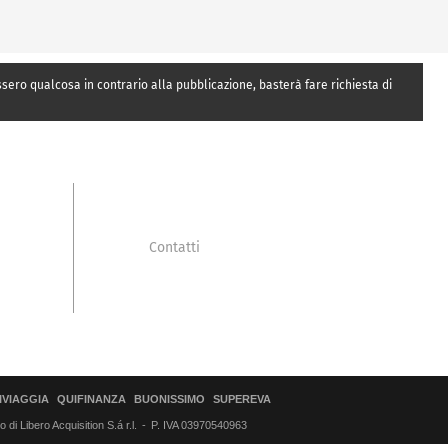
essero qualcosa in contrario alla pubblicazione, basterà fare richiesta di
Contatti
IVIAGGIA
QUIFINANZA
BUONISSIMO
SUPEREVA
di Libero Acquisition S.á r.l.
P. IVA 03970540963