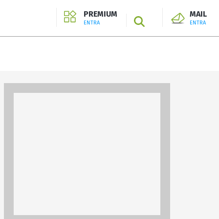
PREMIUM
MAIL
SEARCH
ENTRA
ENTRA
ENTRA