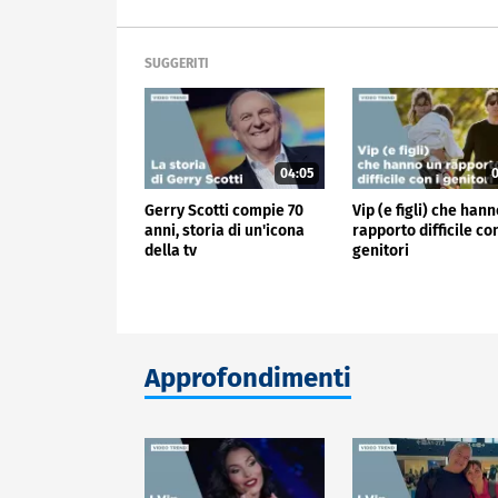
SUGGERITI
04:05
0
Gerry Scotti compie 70
Vip (e figli) che han
anni, storia di un'icona
rapporto difficile con
della tv
genitori
Approfondimenti