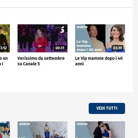
3:52
00:31
03:39
no un
Verissimo da settembre
Le Vip mamme dopo i 40
 i
su Canale 5
anni
VEDI TUTTI