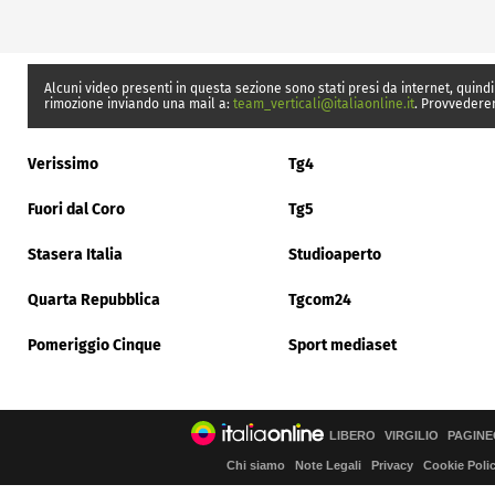
Alcuni video presenti in questa sezione sono stati presi da internet, quindi
rimozione inviando una mail a:
team_verticali@italiaonline.it
. Provvedere
Verissimo
Tg4
Fuori dal Coro
Tg5
Stasera Italia
Studioaperto
Quarta Repubblica
Tgcom24
Pomeriggio Cinque
Sport mediaset
LIBERO
VIRGILIO
PAGINE
Chi siamo
Note Legali
Privacy
Cookie Poli