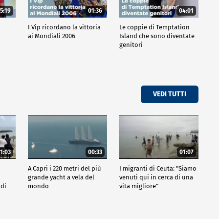
5:19
01:36
04:01
o
I Vip ricordano la vittoria
Le coppie di Temptation
ai Mondiali 2006
Island che sono diventate
genitori
VEDI TUTTI
1:03
00:33
01:07
A Capri i 220 metri del più
I migranti di Ceuta: "Siamo
grande yacht a vela del
venuti qui in cerca di una
 di
mondo
vita migliore"