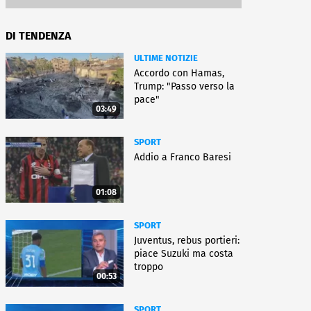
DI TENDENZA
ULTIME NOTIZIE
Accordo con Hamas,
Trump: "Passo verso la
pace"
03:49
SPORT
Addio a Franco Baresi
01:08
SPORT
Juventus, rebus portieri:
piace Suzuki ma costa
troppo
00:53
SPORT