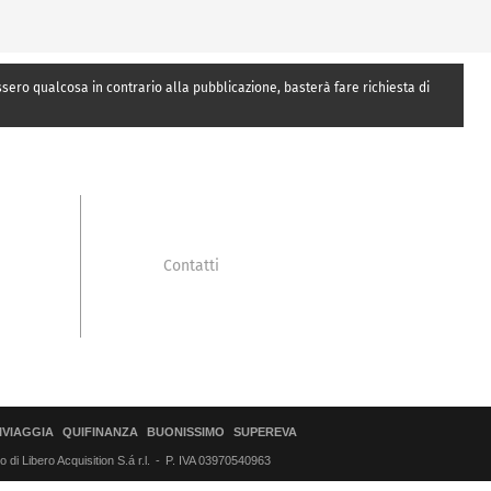
essero qualcosa in contrario alla pubblicazione, basterà fare richiesta di
Contatti
IVIAGGIA
QUIFINANZA
BUONISSIMO
SUPEREVA
di Libero Acquisition S.á r.l.
P. IVA 03970540963