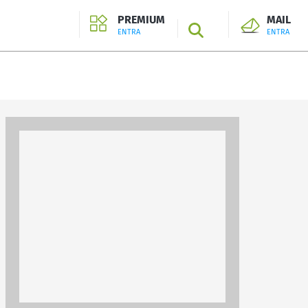
PREMIUM
MAIL
SEARCH
ENTRA
ENTRA
ENTRA