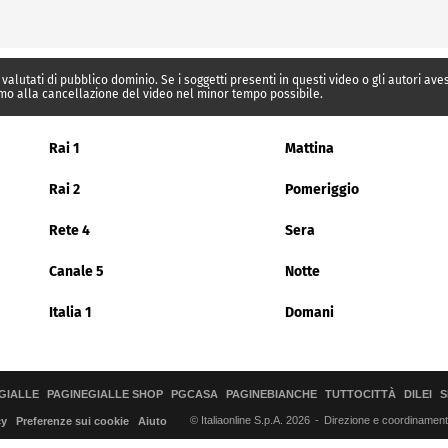
 valutati di pubblico dominio. Se i soggetti presenti in questi video o gli autori av
mo alla cancellazione del video nel minor tempo possibile.
Rai 1
Mattina
Rai 2
Pomeriggio
Rete 4
Sera
Canale 5
Notte
Italia 1
Domani
GIALLE
PAGINEGIALLE SHOP
PGCASA
PAGINEBIANCHE
TUTTOCITTÀ
DILEI
S
© Italiaonline S.p.A. 2026
Direzione e coordinamento 
cy
Preferenze sui cookie
Aiuto