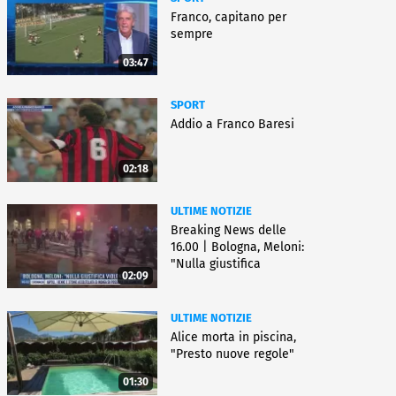
Franco, capitano per
sempre
03:47
SPORT
Addio a Franco Baresi
02:18
ULTIME NOTIZIE
Breaking News delle
16.00 | Bologna, Meloni:
"Nulla giustifica
02:09
violenza"
ULTIME NOTIZIE
Alice morta in piscina,
"Presto nuove regole"
01:30