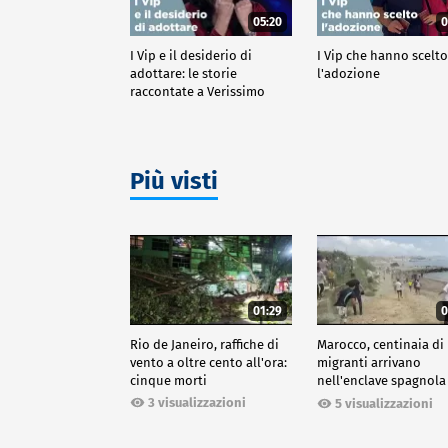
05:20
0
I Vip e il desiderio di
I Vip che hanno scelt
adottare: le storie
l'adozione
raccontate a Verissimo
Più visti
01:29
0
Rio de Janeiro, raffiche di
Marocco, centinaia di
vento a oltre cento all'ora:
migranti arrivano
cinque morti
nell'enclave spagnola
Ceuta
3 visualizzazioni
5 visualizzazioni