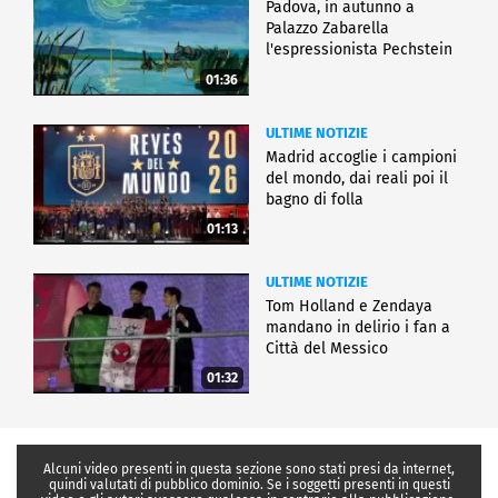
Padova, in autunno a
Palazzo Zabarella
l'espressionista Pechstein
01:36
ULTIME NOTIZIE
Madrid accoglie i campioni
del mondo, dai reali poi il
bagno di folla
01:13
ULTIME NOTIZIE
Tom Holland e Zendaya
mandano in delirio i fan a
Città del Messico
01:32
Alcuni video presenti in questa sezione sono stati presi da internet,
quindi valutati di pubblico dominio. Se i soggetti presenti in questi