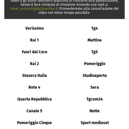
video o gli autori avessero qualcosa in contrario alla pubblicazione,
basterà fare richiesta di rimozione inviando una mail a:
team_verticali@italiaonline.it
. Provvederemo alla cancellazione del
video nel minor tempo possibile.
Verissimo
Tg4
Rai 1
Mattina
Fuori dal Coro
Tg5
Rai 2
Pomeriggio
Stasera Italia
Studioaperto
Rete 4
Sera
Quarta Repubblica
Tgcom24
Canale 5
Notte
Pomeriggio Cinque
Sport mediaset