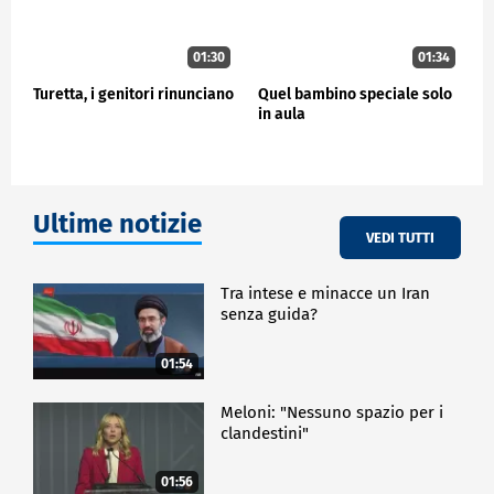
01:30
01:34
Turetta, i genitori rinunciano
Quel bambino speciale solo
in aula
Ultime notizie
VEDI TUTTI
Tra intese e minacce un Iran
senza guida?
01:54
Meloni: "Nessuno spazio per i
clandestini"
01:56