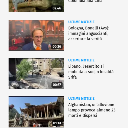
Colombia alla Cina
02:46
ULTIME NOTIZIE
Bologna, Bonelli (Avs):
immagini angoscianti,
accertare la verità
00:26
ULTIME NOTIZIE
Libano: l'esercito si
mobilita a sud, n località
Srifa
00:57
ULTIME NOTIZIE
Afghanistan, un'alluvione
lampo provoca almeno 23
morti e dispersi
01:41