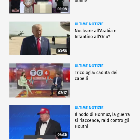
donne
01:08
ULTIME NOTIZIE
Nucleare all'Arabia e
Infantino all'Onu?
03:56
ULTIME NOTIZIE
Tricologia: caduta dei
capelli
02:17
ULTIME NOTIZIE
Il nodo di Hormuz, la guerra
si riaccende, raid contro gli
Houthi
04:36