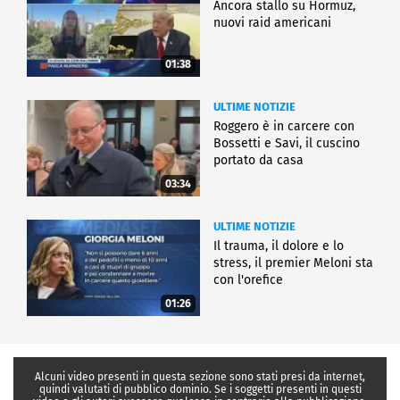
Ancora stallo su Hormuz,
nuovi raid americani
01:38
ULTIME NOTIZIE
Roggero è in carcere con
Bossetti e Savi, il cuscino
portato da casa
03:34
ULTIME NOTIZIE
Il trauma, il dolore e lo
stress, il premier Meloni sta
con l'orefice
01:26
Alcuni video presenti in questa sezione sono stati presi da internet,
quindi valutati di pubblico dominio. Se i soggetti presenti in questi