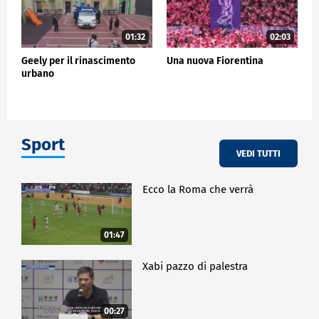
01:32
02:03
Geely per il rinascimento
Una nuova Fiorentina
urbano
Sport
VEDI TUTTI
Ecco la Roma che verrà
01:47
Xabi pazzo di palestra
00:27