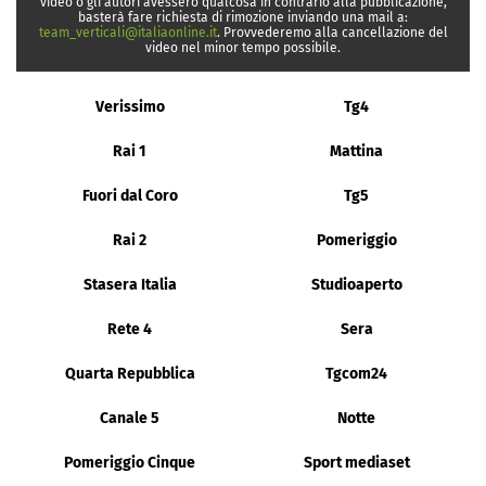
video o gli autori avessero qualcosa in contrario alla pubblicazione,
basterà fare richiesta di rimozione inviando una mail a:
team_verticali@italiaonline.it
. Provvederemo alla cancellazione del
video nel minor tempo possibile.
Verissimo
Tg4
Rai 1
Mattina
Fuori dal Coro
Tg5
Rai 2
Pomeriggio
Stasera Italia
Studioaperto
Rete 4
Sera
Quarta Repubblica
Tgcom24
Canale 5
Notte
Pomeriggio Cinque
Sport mediaset