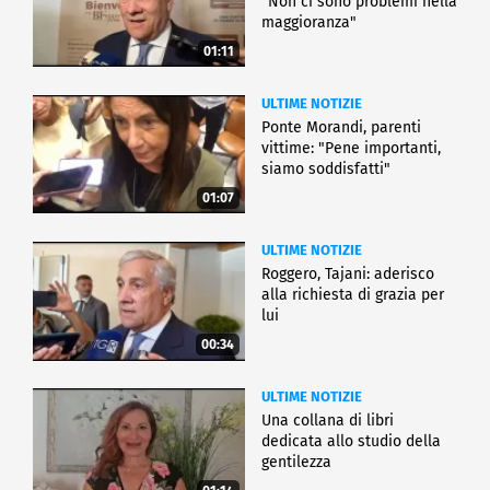
"Non ci sono problemi nella
maggioranza"
01:11
ULTIME NOTIZIE
Ponte Morandi, parenti
vittime: "Pene importanti,
siamo soddisfatti"
01:07
ULTIME NOTIZIE
Roggero, Tajani: aderisco
alla richiesta di grazia per
lui
00:34
ULTIME NOTIZIE
Una collana di libri
dedicata allo studio della
gentilezza