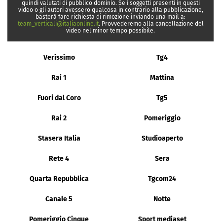
quindi valutati di pubblico dominio. Se i soggetti presenti in questi
video o gli autori avessero qualcosa in contrario alla pubblicazione,
basterà fare richiesta di rimozione inviando una mail a:
team_verticali@italiaonline.it
. Provvederemo alla cancellazione del
video nel minor tempo possibile.
Verissimo
Tg4
Rai 1
Mattina
Fuori dal Coro
Tg5
Rai 2
Pomeriggio
Stasera Italia
Studioaperto
Rete 4
Sera
Quarta Repubblica
Tgcom24
Canale 5
Notte
Pomeriggio Cinque
Sport mediaset