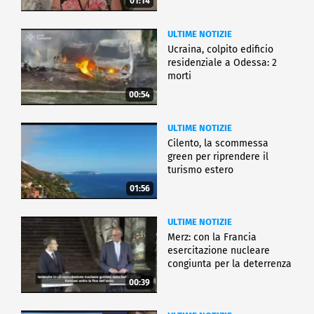
01:14
ULTIME NOTIZIE
Ucraina, colpito edificio
residenziale a Odessa: 2
morti
00:54
ULTIME NOTIZIE
Cilento, la scommessa
green per riprendere il
turismo estero
01:56
ULTIME NOTIZIE
Merz: con la Francia
esercitazione nucleare
congiunta per la deterrenza
00:39