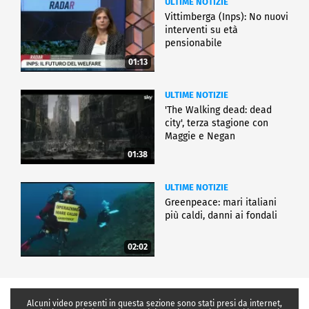
ULTIME NOTIZIE
Vittimberga (Inps): No nuovi
interventi su età
pensionabile
01:13
ULTIME NOTIZIE
'The Walking dead: dead
city', terza stagione con
Maggie e Negan
01:38
ULTIME NOTIZIE
Greenpeace: mari italiani
più caldi, danni ai fondali
02:02
Alcuni video presenti in questa sezione sono stati presi da internet,