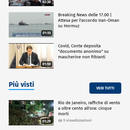
02:30
Breaking News delle 17.00 |
Attesa per l'accordo Iran-Oman
su Hormuz
01:55
Covid, Conte deposita
"documento anonimo" su
mascherine non filtranti
01:59
Più visti
VEDI TUTTI
Rio de Janeiro, raffiche di vento
a oltre cento all'ora: cinque
morti
5 visualizzazioni
01:29