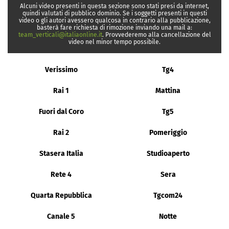
Alcuni video presenti in questa sezione sono stati presi da internet,
quindi valutati di pubblico dominio. Se i soggetti presenti in questi
video o gli autori avessero qualcosa in contrario alla pubblicazione,
basterà fare richiesta di rimozione inviando una mail a:
team_verticali@italiaonline.it
. Provvederemo alla cancellazione del
video nel minor tempo possibile.
Verissimo
Tg4
Rai 1
Mattina
Fuori dal Coro
Tg5
Rai 2
Pomeriggio
Stasera Italia
Studioaperto
Rete 4
Sera
Quarta Repubblica
Tgcom24
Canale 5
Notte