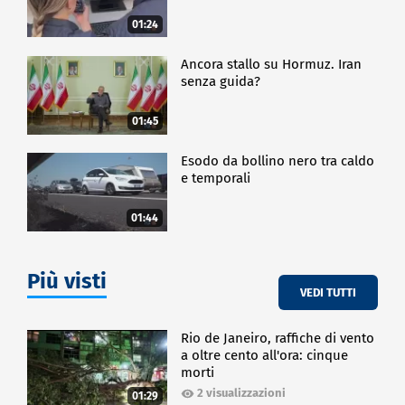
01:24
Ancora stallo su Hormuz. Iran
senza guida?
01:45
Esodo da bollino nero tra caldo
e temporali
01:44
Più visti
VEDI TUTTI
Rio de Janeiro, raffiche di vento
a oltre cento all'ora: cinque
morti
2 visualizzazioni
01:29