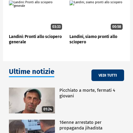
problemi dell'Italia. Non solo ci saremo ma ci
impegniamo a contrastare in tutti i modi questi
piani di riarmo. Vogliamo più scuola, più istruzione,
più ricerca e più investimenti in sanità", ha aggiunto
Conte.
03:33
00:58
Landini: Pronti allo sciopero
Landini, siamo pronti allo
POLITICA
generale
sciopero
Ultime notizie
VEDI TUTTI
Picchiato a morte, fermati 4
giovani
01:24
16enne arrestato per
propaganda jihadista