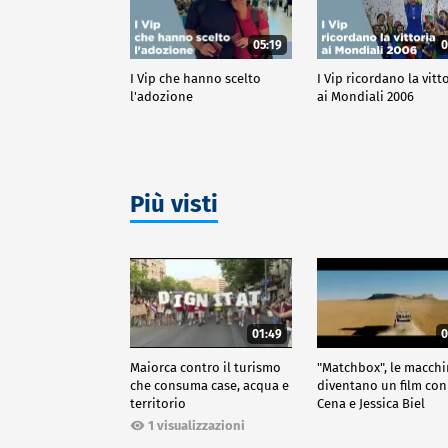
05:19
0
I Vip che hanno scelto
I Vip ricordano la vitt
l'adozione
ai Mondiali 2006
Più visti
01:49
0
Maiorca contro il turismo
"Matchbox", le macch
che consuma case, acqua e
diventano un film con
territorio
Cena e Jessica Biel
1 visualizzazioni