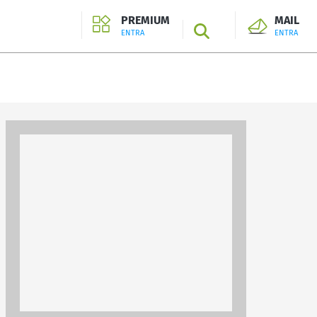
PREMIUM
MAIL
SEARCH
ENTRA
ENTRA
ENTRA