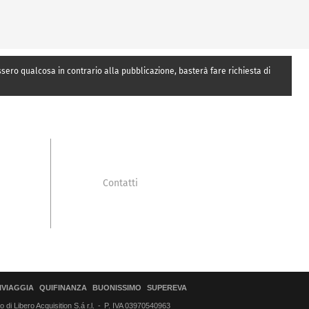
essero qualcosa in contrario alla pubblicazione, basterà fare richiesta di
Contatti
IVIAGGIA
QUIFINANZA
BUONISSIMO
SUPEREVA
di Libero Acquisition S.á r.l.
P. IVA 03970540963