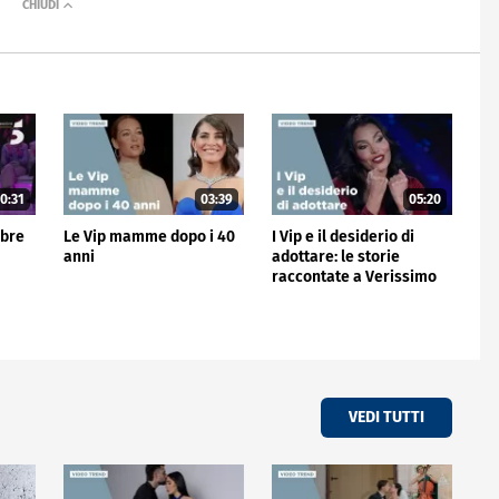
0:31
03:39
05:20
mbre
Le Vip mamme dopo i 40
I Vip e il desiderio di
anni
adottare: le storie
raccontate a Verissimo
VEDI TUTTI