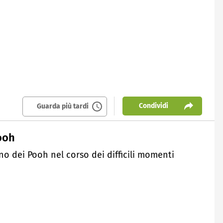
Condividi
Guarda più tardi
ooh
o dei Pooh nel corso dei difficili momenti