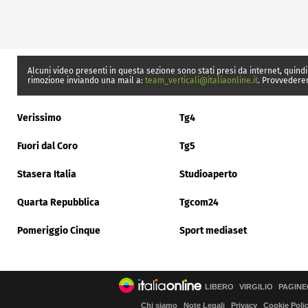
Alcuni video presenti in questa sezione sono stati presi da internet, quindi
rimozione inviando una mail a:
team_verticali@italiaonline.it
. Provvedere
Verissimo
Tg4
Fuori dal Coro
Tg5
Stasera Italia
Studioaperto
Quarta Repubblica
Tgcom24
Pomeriggio Cinque
Sport mediaset
LIBERO
VIRGILIO
PAGINE
Chi siamo
Note Legali
Privacy
Cookie Poli