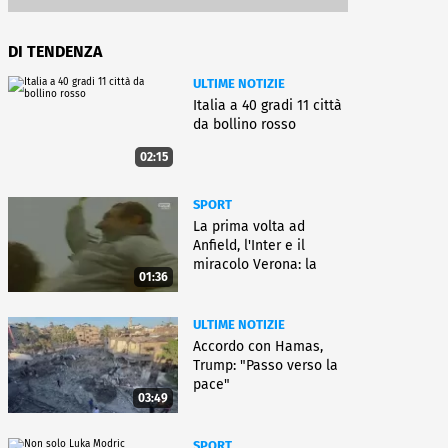
DI TENDENZA
ULTIME NOTIZIE
Italia a 40 gradi 11 città
da bollino rosso
02:15
SPORT
La prima volta ad
Anfield, l'Inter e il
miracolo Verona: la
01:36
carriera di Bagnoli
ULTIME NOTIZIE
Accordo con Hamas,
Trump: "Passo verso la
pace"
03:49
SPORT