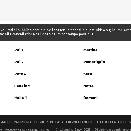
 valutati di pubblico dominio. Se i soggetti presenti in questi video o gli autori av
mo alla cancellazione del video nel minor tempo possibile.
Rai 1
Mattina
Rai 2
Pomeriggio
Rete 4
Sera
Canale 5
Notte
Italia 1
Domani
GIALLE
PAGINEGIALLE SHOP
PGCASA
PAGINEBIANCHE
TUTTOCITTÀ
DILEI
S
© Italiaonline S.p.A. 2026
Direzione e coordinamento 
cy
Preferenze sui cookie
Aiuto