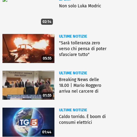
Non solo Luka Modric
02:14
ULTIME NOTIZIE
"Sarà tolleranza zero
verso chi pensa di poter
sfasciare tutto"
05:55
ULTIME NOTIZIE
Breaking News delle
18.00 | Mario Roggero
arriva nel carcere di
01:55
Bollate
ULTIME NOTIZIE
Caldo torrido. È boom di
consumi elettrici
01:44