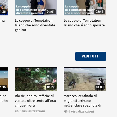
1:36
04:01
02:46
oria
Le coppie di Temptation
Le coppie di Temptation
Island che sono diventate
Island che si sono sposate
genitori
VEDI TUTTI
1:36
01:29
01:03
inine
Rio de Janeiro, raffiche di
Marocco, centinaia di
 John
vento a oltre cento all'ora:
migranti arrivano
cinque morti
nell'enclave spagnola di
Ceuta
5 visualizzazioni
4 visualizzazioni