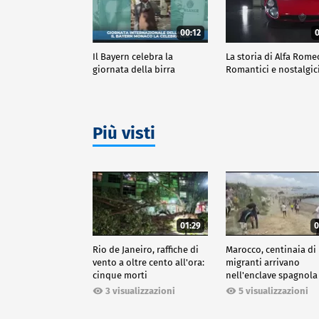
00:12
0
Il Bayern celebra la
La storia di Alfa Rome
giornata della birra
Romantici e nostalgic
Più visti
01:29
0
Rio de Janeiro, raffiche di
Marocco, centinaia di
vento a oltre cento all'ora:
migranti arrivano
cinque morti
nell'enclave spagnola
Ceuta
3 visualizzazioni
5 visualizzazioni