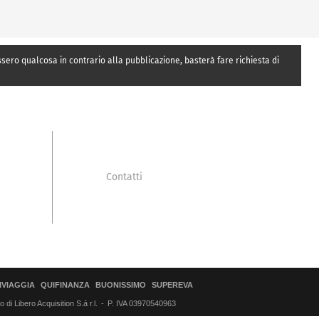
essero qualcosa in contrario alla pubblicazione, basterà fare richiesta di
Contatti
IVIAGGIA
QUIFINANZA
BUONISSIMO
SUPEREVA
di Libero Acquisition S.á r.l.
P. IVA 03970540963