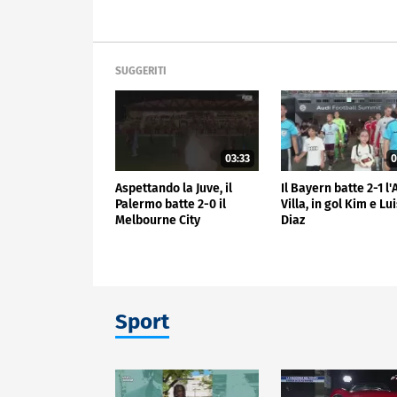
SUGGERITI
03:33
0
Aspettando la Juve, il
Il Bayern batte 2-1 l
Palermo batte 2-0 il
Villa, in gol Kim e Lu
Melbourne City
Diaz
Sport