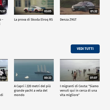
1:57
03:05
01:32
o -
La prova di Skoda Elroq RS
Denza Z9GT
i
VEDI TUTTI
1:03
00:33
01:07
A Capri i 220 metri del più
I migranti di Ceuta: "Siamo
grande yacht a vela del
venuti qui in cerca di una
 di
mondo
vita migliore"