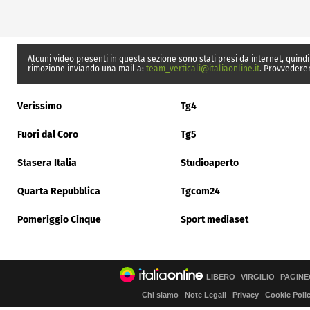
Alcuni video presenti in questa sezione sono stati presi da internet, quindi
rimozione inviando una mail a:
team_verticali@italiaonline.it
. Provvedere
Verissimo
Tg4
Fuori dal Coro
Tg5
Stasera Italia
Studioaperto
Quarta Repubblica
Tgcom24
Pomeriggio Cinque
Sport mediaset
LIBERO
VIRGILIO
PAGINE
Chi siamo
Note Legali
Privacy
Cookie Poli