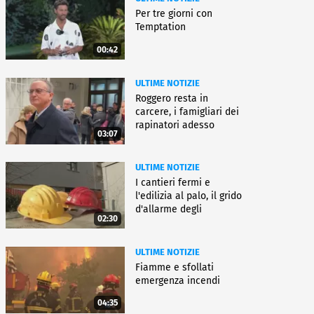
Per tre giorni con
Temptation
00:42
ULTIME NOTIZIE
Roggero resta in
carcere, i famigliari dei
rapinatori adesso
03:07
battono cassa
ULTIME NOTIZIE
I cantieri fermi e
l'edilizia al palo, il grido
d'allarme degli
02:30
architetti
ULTIME NOTIZIE
Fiamme e sfollati
emergenza incendi
04:35