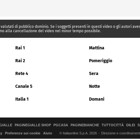
 valutati di pubblico dominio. Se i soggetti presenti in questi video o gli autori av
mo alla cancellazione del video nel minor tempo possibile.
Rai 1
Mattina
Rai 2
Pomeriggio
Rete 4
Sera
Canale 5
Notte
Italia 1
Domani
GIALLE
PAGINEGIALLE SHOP
PGCASA
PAGINEBIANCHE
TUTTOCITTÀ
DILEI
S
© Italiaonline S.p.A. 2026
Direzione e coordinamento 
cy
Preferenze sui cookie
Aiuto