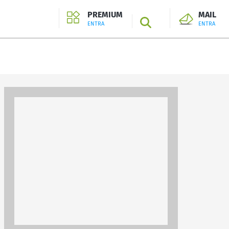
PREMIUM
MAIL
SEARCH
ENTRA
ENTRA
ENTRA