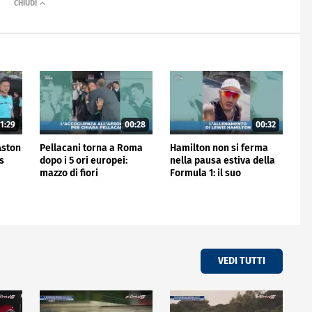
1:29
00:28
00:32
'Aston
Pellacani torna a Roma
Hamilton non si ferma
is
dopo i 5 ori europei:
nella pausa estiva della
mazzo di fiori
Formula 1: il suo
all'aeroporto
allenamento
VEDI TUTTI