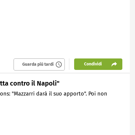
Condividi
Guarda più tardi
ta contro il Napoli"
ons: "Mazzarri darà il suo apporto". Poi non