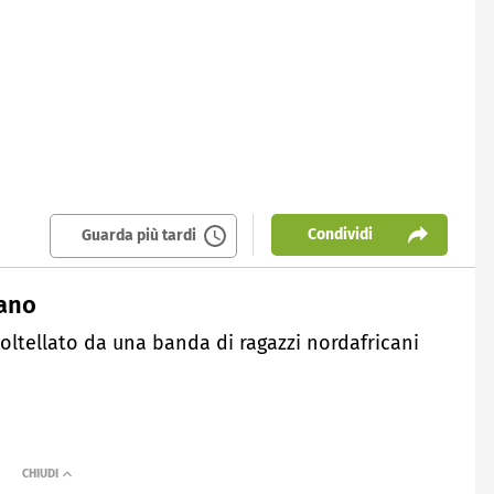
Condividi
Guarda più tardi
lano
ltellato da una banda di ragazzi nordafricani