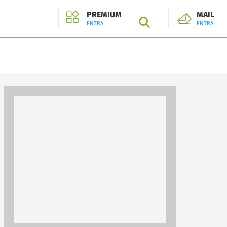
PREMIUM
MAIL
SEARCH
ENTRA
ENTRA
ENTRA