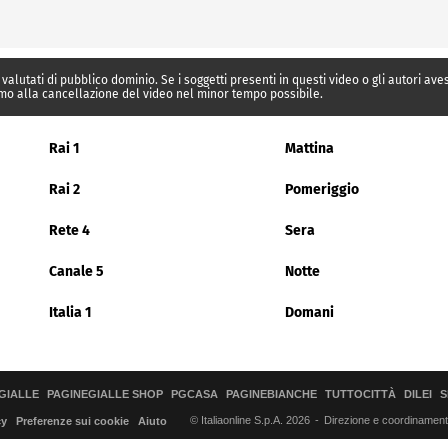
 valutati di pubblico dominio. Se i soggetti presenti in questi video o gli autori av
mo alla cancellazione del video nel minor tempo possibile.
Rai 1
Mattina
Rai 2
Pomeriggio
Rete 4
Sera
Canale 5
Notte
Italia 1
Domani
GIALLE
PAGINEGIALLE SHOP
PGCASA
PAGINEBIANCHE
TUTTOCITTÀ
DILEI
S
© Italiaonline S.p.A. 2026
Direzione e coordinamento 
cy
Preferenze sui cookie
Aiuto