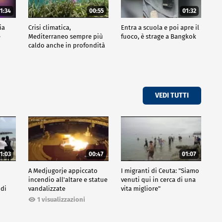
1:34
00:55
01:32
ia
Crisi climatica,
Entra a scuola e poi apre il
e
Mediterraneo sempre più
fuoco, è strage a Bangkok
caldo anche in profondità
VEDI TUTTI
1:03
00:47
01:07
A Medjugorje appiccato
I migranti di Ceuta: "Siamo
incendio all'altare e statue
venuti qui in cerca di una
 di
vandalizzate
vita migliore"
1 visualizzazioni