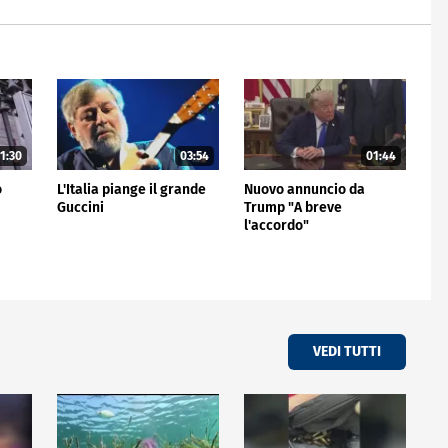
1:30
03:54
01:44
o
L'Italia piange il grande
Nuovo annuncio da
Guccini
Trump "A breve
l'accordo"
VEDI TUTTI