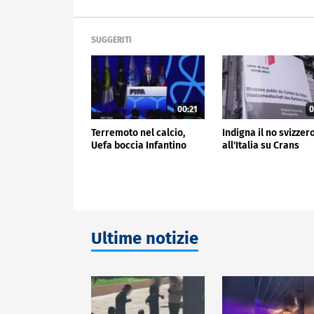
SUGGERITI
00:21
0
Terremoto nel calcio,
Indigna il no svizzer
Uefa boccia Infantino
all'Italia su Crans
Ultime notizie