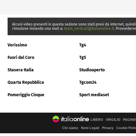
Alcuni video presenti in questa sezione sono stati presi da internet, quindi
rimozione inviando una mail a:
team_verticali@italiaonline.it
. Provvedere
Verissimo
Tg4
Fuori dal Coro
Tg5
Stasera Italia
Studioaperto
Quarta Repubblica
Tgcom24
Pomeriggio Cinque
Sport mediaset
LIBERO
VIRGILIO
PAGINE
Chi siamo
Note Legali
Privacy
Cookie Poli