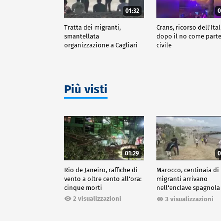
01:32
0
Tratta dei migranti,
Crans, ricorso dell'Ital
smantellata
dopo il no come part
organizzazione a Cagliari
civile
Più visti
01:29
0
Rio de Janeiro, raffiche di
Marocco, centinaia di
vento a oltre cento all'ora:
migranti arrivano
cinque morti
nell'enclave spagnola
Ceuta
2 visualizzazioni
3 visualizzazioni