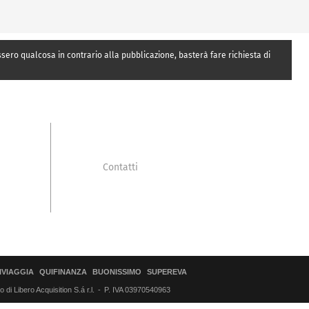
essero qualcosa in contrario alla pubblicazione, basterà fare richiesta di
Contatti
IVIAGGIA
QUIFINANZA
BUONISSIMO
SUPEREVA
di Libero Acquisition S.á r.l.
P. IVA 03970540963