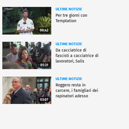
ULTIME NOTIZIE
Per tre giorni con
Temptation
00:42
ULTIME NOTIZIE
Da cacciatrice di
fascisti a cacciatrice di
lavoratori, Salis
01:31
condannata
ULTIME NOTIZIE
Roggero resta in
carcere, i famigliari dei
rapinatori adesso
03:07
battono cassa