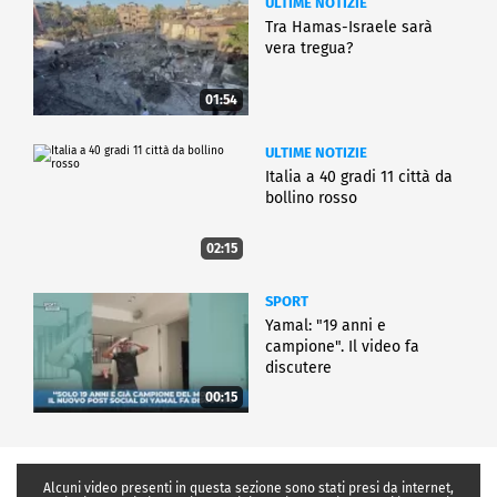
ULTIME NOTIZIE
Tra Hamas-Israele sarà
vera tregua?
01:54
ULTIME NOTIZIE
Italia a 40 gradi 11 città da
bollino rosso
02:15
SPORT
Yamal: "19 anni e
campione". Il video fa
discutere
00:15
Alcuni video presenti in questa sezione sono stati presi da internet,