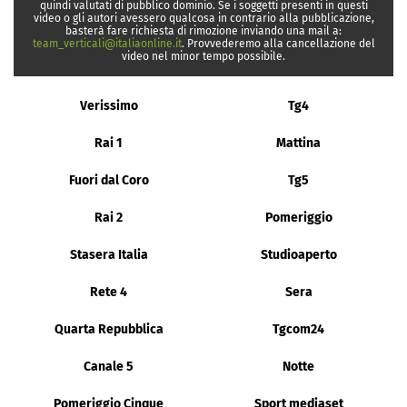
quindi valutati di pubblico dominio. Se i soggetti presenti in questi
video o gli autori avessero qualcosa in contrario alla pubblicazione,
basterà fare richiesta di rimozione inviando una mail a:
team_verticali@italiaonline.it
. Provvederemo alla cancellazione del
video nel minor tempo possibile.
Verissimo
Tg4
Rai 1
Mattina
Fuori dal Coro
Tg5
Rai 2
Pomeriggio
Stasera Italia
Studioaperto
Rete 4
Sera
Quarta Repubblica
Tgcom24
Canale 5
Notte
Pomeriggio Cinque
Sport mediaset