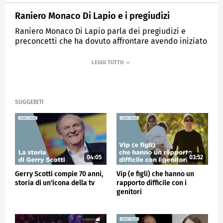
Raniero Monaco Di Lapio e i pregiudizi
Raniero Monaco Di Lapio parla dei pregiudizi e
preconcetti che ha dovuto affrontare avendo iniziato
nel mondo dei reality e di come la recitazione lo
abbia aiutato.
MEDIASET
VERISSIMO
SUGGERITI
04:05
03:52
Gerry Scotti compie 70 anni,
Vip (e figli) che hanno un
storia di un'icona della tv
rapporto difficile con i
genitori