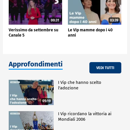
00:31
03:39
Verissimo da settembre su
Le Vip mamme dopo i 40
Canale 5
anni
Approfondimenti
VEDI TUTTI
I Vip che hanno scelto
l'adozione
05:19
I Vip ricordano la vittoria ai
Mondiali 2006