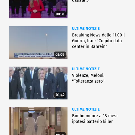
Canale 5
00:31
ULTIME NOTIZIE
Breaking News delle 11.00 |
Guerra, Iran: "Colpito data
center in Bahrein"
02:09
ULTIME NOTIZIE
Violenze, Meloni:
"Tolleranza zero"
01:42
ULTIME NOTIZIE
Bimbo muore a 18 mesi
ipotesi batterio killer