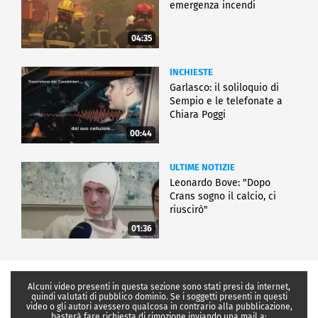
emergenza incendi
04:35
INCHIESTE
Garlasco: il soliloquio di
Sempio e le telefonate a
Chiara Poggi
00:44
ULTIME NOTIZIE
Leonardo Bove: "Dopo
Crans sogno il calcio, ci
riuscirò"
01:36
Alcuni video presenti in questa sezione sono stati presi da internet,
quindi valutati di pubblico dominio. Se i soggetti presenti in questi
video o gli autori avessero qualcosa in contrario alla pubblicazione,
basterà fare richiesta di rimozione inviando una mail a: