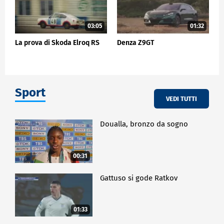
03:05
01:32
La prova di Skoda Elroq RS
Denza Z9GT
Sport
VEDI TUTTI
Doualla, bronzo da sogno
00:31
Gattuso si gode Ratkov
01:33