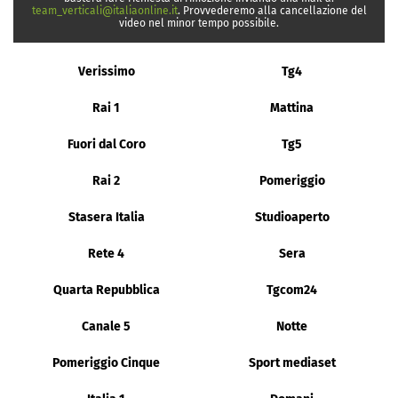
team_verticali@italiaonline.it
. Provvederemo alla cancellazione del
video nel minor tempo possibile.
Verissimo
Tg4
Rai 1
Mattina
Fuori dal Coro
Tg5
Rai 2
Pomeriggio
Stasera Italia
Studioaperto
Rete 4
Sera
Quarta Repubblica
Tgcom24
Canale 5
Notte
Pomeriggio Cinque
Sport mediaset