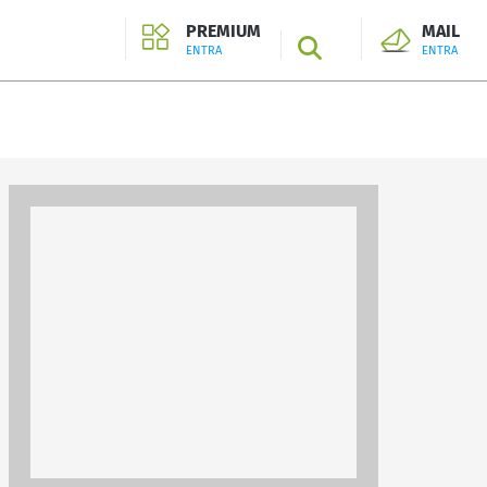
PREMIUM
MAIL
SEARCH
ENTRA
ENTRA
ENTRA