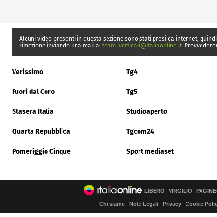
Alcuni video presenti in questa sezione sono stati presi da internet, quindi
rimozione inviando una mail a:
team_verticali@italiaonline.it
. Provvedere
Verissimo
Tg4
Fuori dal Coro
Tg5
Stasera Italia
Studioaperto
Quarta Repubblica
Tgcom24
Pomeriggio Cinque
Sport mediaset
LIBERO
VIRGILIO
PAGINE
Chi siamo
Note Legali
Privacy
Cookie Poli