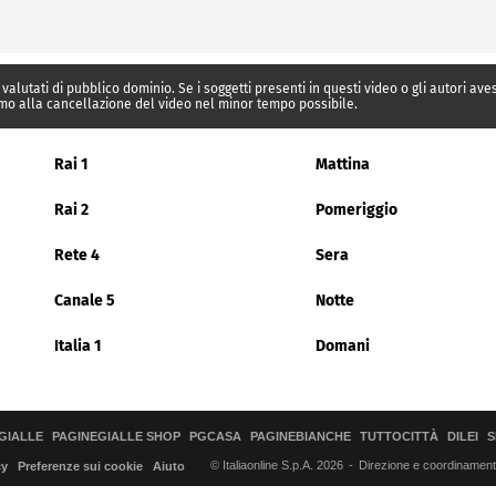
 valutati di pubblico dominio. Se i soggetti presenti in questi video o gli autori av
mo alla cancellazione del video nel minor tempo possibile.
Rai 1
Mattina
Rai 2
Pomeriggio
Rete 4
Sera
Canale 5
Notte
Italia 1
Domani
GIALLE
PAGINEGIALLE SHOP
PGCASA
PAGINEBIANCHE
TUTTOCITTÀ
DILEI
S
© Italiaonline S.p.A. 2026
Direzione e coordinamento 
cy
Preferenze sui cookie
Aiuto