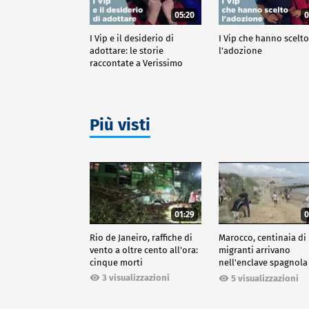
05:20
0
I Vip e il desiderio di
I Vip che hanno scelt
adottare: le storie
l'adozione
raccontate a Verissimo
Più visti
01:29
0
Rio de Janeiro, raffiche di
Marocco, centinaia di
vento a oltre cento all'ora:
migranti arrivano
cinque morti
nell'enclave spagnola
Ceuta
3 visualizzazioni
5 visualizzazioni