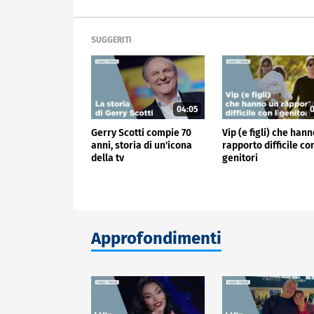
SUGGERITI
04:05
0
Gerry Scotti compie 70
Vip (e figli) che han
anni, storia di un'icona
rapporto difficile con
della tv
genitori
Approfondimenti