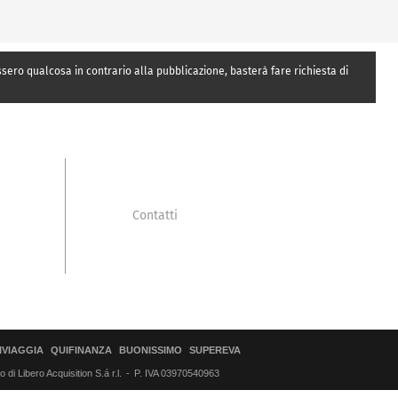
essero qualcosa in contrario alla pubblicazione, basterà fare richiesta di
Contatti
IVIAGGIA
QUIFINANZA
BUONISSIMO
SUPEREVA
di Libero Acquisition S.á r.l.
P. IVA 03970540963