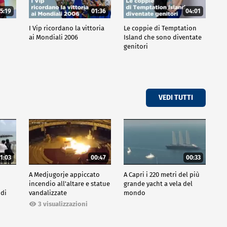
5:19
01:36
04:01
o
I Vip ricordano la vittoria
Le coppie di Temptation
ai Mondiali 2006
Island che sono diventate
genitori
VEDI TUTTI
1:03
00:47
00:33
A Medjugorje appiccato
A Capri i 220 metri del più
incendio all'altare e statue
grande yacht a vela del
 di
vandalizzate
mondo
3 visualizzazioni