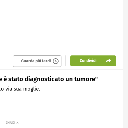
Condividi
Guarda più tardi
ie è stato diagnosticato un tumore"
to via sua moglie.