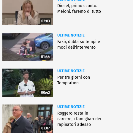
Diesel, primo sconto.
Meloni: faremo di tutto
02:03
ULTIME NOTIZIE
Fakir, dubbi su tempi e
modi dell'intervento
01:44
ULTIME NOTIZIE
Per tre giorni con
Temptation
00:42
ULTIME NOTIZIE
Roggero resta in
carcere, i famigliari dei
rapinatori adesso
03:07
battono cassa