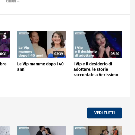
0:31
03:39
05:20
mbre
Le Vip mamme dopo i 40
I Vip e il desiderio di
anni
adottare: le storie
raccontate a Verissimo
VEDI TUTTI