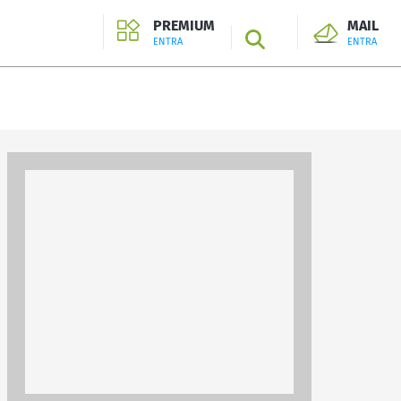
PREMIUM
MAIL
SEARCH
ENTRA
ENTRA
ENTRA