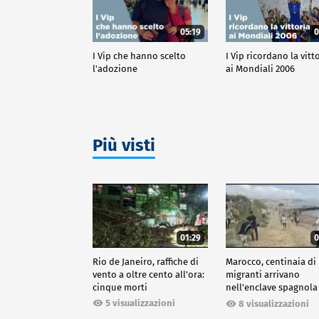
05:19
0
I Vip che hanno scelto
I Vip ricordano la vitt
l'adozione
ai Mondiali 2006
Più visti
01:29
0
Rio de Janeiro, raffiche di
Marocco, centinaia di
vento a oltre cento all'ora:
migranti arrivano
cinque morti
nell'enclave spagnola
Ceuta
5 visualizzazioni
8 visualizzazioni