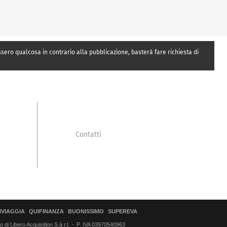
essero qualcosa in contrario alla pubblicazione, basterà fare richiesta di
Contatti
IVIAGGIA
QUIFINANZA
BUONISSIMO
SUPEREVA
di Libero Acquisition S.á r.l.
P. IVA 03970540963