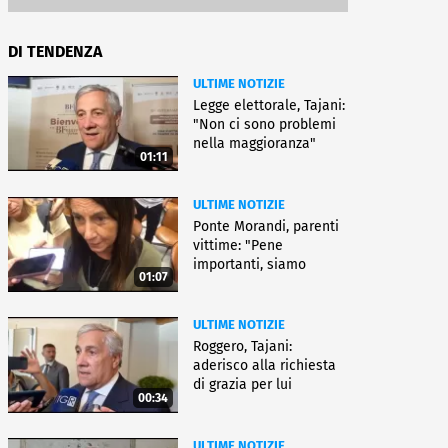
DI TENDENZA
ULTIME NOTIZIE
Legge elettorale, Tajani:
"Non ci sono problemi
nella maggioranza"
01:11
ULTIME NOTIZIE
Ponte Morandi, parenti
vittime: "Pene
importanti, siamo
01:07
soddisfatti"
ULTIME NOTIZIE
Roggero, Tajani:
aderisco alla richiesta
di grazia per lui
00:34
ULTIME NOTIZIE