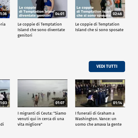
1:36
04:01
02:46
oria
Le coppie di Temptation
Le coppie di Temptation
Island che sono diventate
Island che si sono sposate
genitori
VEDI TUTTI
1:03
01:07
01:14
I migranti di Ceuta: "Siamo
I funerali di Graham a
venuti qui in cerca di una
Washington. Vance: un
 di
vita migliore"
uomo che amava la gente