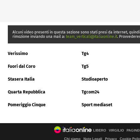
Alcuni video presenti in questa sezione sono stati presi da internet, quindi
rimozione inviando una mail a:
team_verticali@italiaonline.it
. Provvedere
Verissimo
Tg4
Fuori dal Coro
Tg5
Stasera Italia
Studioaperto
Quarta Repubblica
Tgcom24
Pomeriggio Cinque
Sport mediaset
LIBERO
VIRGILIO
PAGINE
Chi siamo
Note Legali
Privacy
Cookie Poli