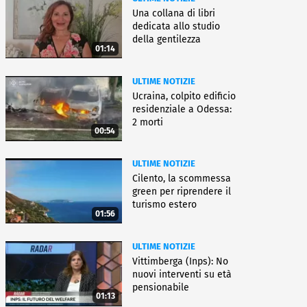
Una collana di libri
dedicata allo studio
della gentilezza
01:14
ULTIME NOTIZIE
Ucraina, colpito edificio
residenziale a Odessa:
2 morti
00:54
ULTIME NOTIZIE
Cilento, la scommessa
green per riprendere il
turismo estero
01:56
ULTIME NOTIZIE
Vittimberga (Inps): No
nuovi interventi su età
pensionabile
01:13