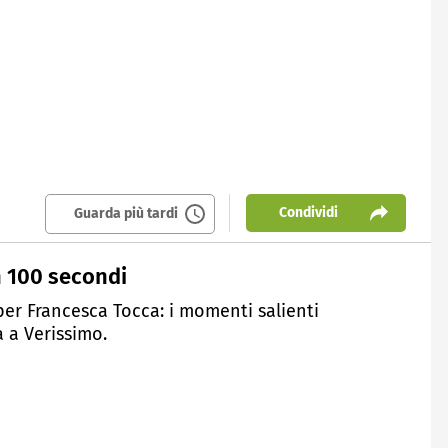
Condividi
Guarda più tardi
n 100 secondi
per Francesca Tocca: i momenti salienti
a a Verissimo.