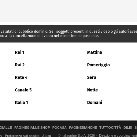
 valutati di pubblico dominio. Se i soggetti presenti in questi video o gli autori av
mo alla cancellazione del video nel minor tempo possibile.
Rai 1
Mattina
Rai 2
Pomeriggio
Rete 4
Sera
Canale 5
Notte
Italia 1
Domani
GIALLE
PAGINEGIALLE SHOP
PGCASA
PAGINEBIANCHE
TUTTOCITTÀ
DILEI
S
© Italiaonline S.p.A. 2026
Direzione e coordinamento 
cy
Preferenze sui cookie
Aiuto