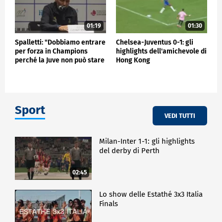
01:19
01:30
Spalletti: "Dobbiamo entrare
Chelsea-Juventus 0-1: gli
per forza in Champions
highlights dell'amichevole di
perché la Juve non può stare
Hong Kong
fuori"
Sport
VEDI TUTTI
Milan-Inter 1-1: gli highlights
del derby di Perth
02:45
Lo show delle Estathé 3x3 Italia
Finals