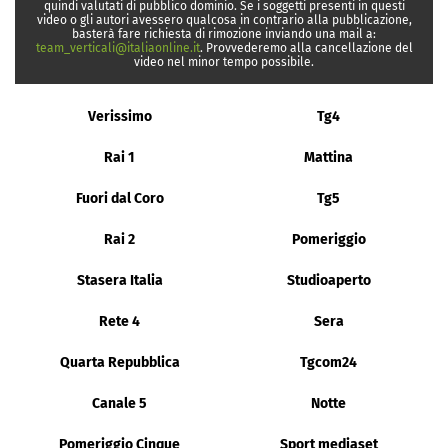
quindi valutati di pubblico dominio. Se i soggetti presenti in questi
video o gli autori avessero qualcosa in contrario alla pubblicazione,
basterà fare richiesta di rimozione inviando una mail a:
team_verticali@italiaonline.it
. Provvederemo alla cancellazione del
video nel minor tempo possibile.
Verissimo
Tg4
Rai 1
Mattina
Fuori dal Coro
Tg5
Rai 2
Pomeriggio
Stasera Italia
Studioaperto
Rete 4
Sera
Quarta Repubblica
Tgcom24
Canale 5
Notte
Pomeriggio Cinque
Sport mediaset