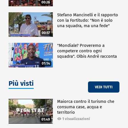
00:26
Stefano Mancinelli e il rapporto
con la Fortitudo: "Non è solo
una squadra, ma una fede"
00:57
"Mondiale? Proveremo a
competere contro ogni
squadra". Olbis Andrè racconta
il percorso di avvicinamento ai
01:14
prossimi mondiali in Germania.
Più visti
VEDI TUTTI
Maiorca contro il turismo che
consuma case, acqua e
territorio
1 visualizzazioni
01:49