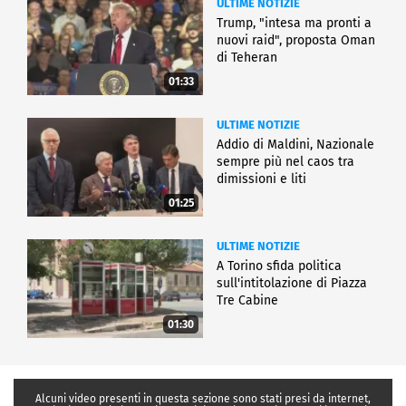
ULTIME NOTIZIE
Trump, "intesa ma pronti a
nuovi raid", proposta Oman
di Teheran
01:33
ULTIME NOTIZIE
Addio di Maldini, Nazionale
sempre più nel caos tra
dimissioni e liti
01:25
ULTIME NOTIZIE
A Torino sfida politica
sull'intitolazione di Piazza
Tre Cabine
01:30
Alcuni video presenti in questa sezione sono stati presi da internet,