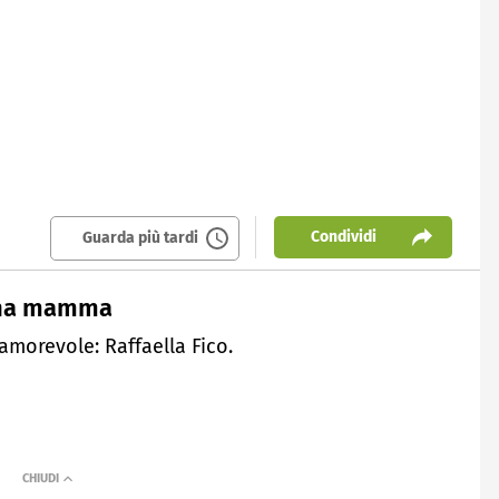
Condividi
Guarda più tardi
 una mamma
orevole: Raffaella Fico.