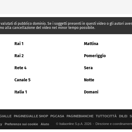
 valutati di pubblico dominio. Se i soggetti presenti in questi video o gli autori av
mo alla cancellazione del video nel minor tempo possibile.
Rai 1
Mattina
Rai 2
Pomeriggio
Rete 4
Sera
Canale 5
Notte
Italia 1
Domani
GIALLE
PAGINEGIALLE SHOP
PGCASA
PAGINEBIANCHE
TUTTOCITTÀ
DILEI
S
© Italiaonline S.p.A. 2026
Direzione e coordinamento 
cy
Preferenze sui cookie
Aiuto