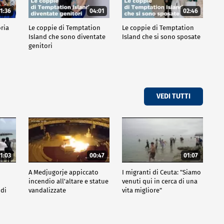
1:36
04:01
02:46
oria
Le coppie di Temptation
Le coppie di Temptation
Island che sono diventate
Island che si sono sposate
genitori
VEDI TUTTI
1:03
00:47
01:07
A Medjugorje appiccato
I migranti di Ceuta: "Siamo
incendio all'altare e statue
venuti qui in cerca di una
 di
vandalizzate
vita migliore"