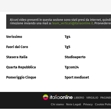
Alcuni video presenti in questa sezione sono stati presi da internet, quindi
rimozione inviando una mail a:
team_verticali@italiaonline.it
. Provvedere
Verissimo
Tg4
Fuori dal Coro
Tg5
Stasera Italia
Studioaperto
Quarta Repubblica
Tgcom24
Pomeriggio Cinque
Sport mediaset
LIBERO
VIRGILIO
PAGINE
Chi siamo
Note Legali
Privacy
Cookie Poli