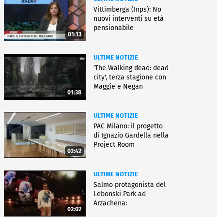
Vittimberga (Inps): No
nuovi interventi su età
pensionabile
01:13
ULTIME NOTIZIE
'The Walking dead: dead
city', terza stagione con
Maggie e Negan
01:38
ULTIME NOTIZIE
PAC Milano: il progetto
di Ignazio Gardella nella
Project Room
02:42
ULTIME NOTIZIE
Salmo protagonista del
Lebonski Park ad
Arzachena:
02:02
"Un'emozione"