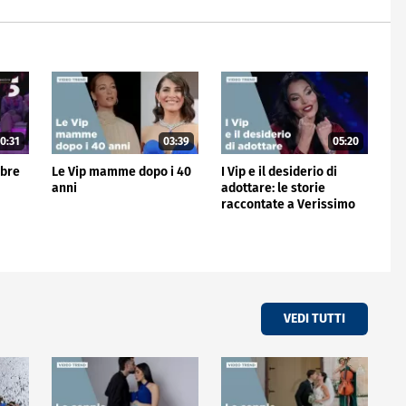
0:31
03:39
05:20
mbre
Le Vip mamme dopo i 40
I Vip e il desiderio di
anni
adottare: le storie
raccontate a Verissimo
VEDI TUTTI