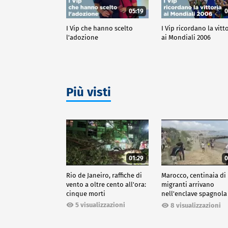
05:19
0
I Vip che hanno scelto
I Vip ricordano la vitt
l'adozione
ai Mondiali 2006
Più visti
01:29
0
Rio de Janeiro, raffiche di
Marocco, centinaia di
vento a oltre cento all'ora:
migranti arrivano
cinque morti
nell'enclave spagnola
Ceuta
5 visualizzazioni
8 visualizzazioni