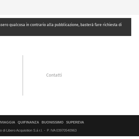
essero qualcosa in contrario alla pubblicazione, basterà fare richiesta di
Contatti
IVIAGGIA
QUIFINANZA
BUONISSIMO
SUPEREVA
di Libero Acquisition S.á r.l.
P. IVA 03970540963