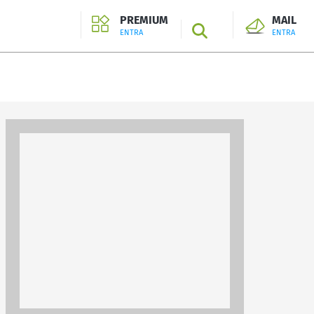
PREMIUM
MAIL
SEARCH
ENTRA
ENTRA
ENTRA