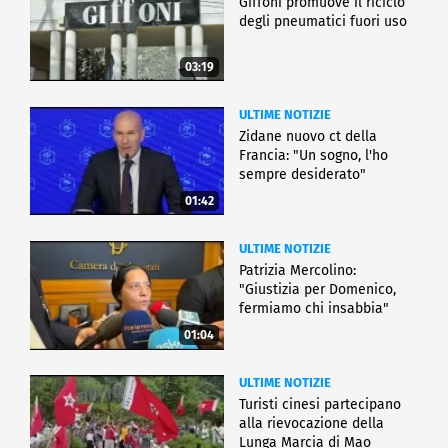
Giffoni promuove il riciclo
degli pneumatici fuori uso
03:19
ULTIME NOTIZIE
Zidane nuovo ct della
Francia: "Un sogno, l'ho
sempre desiderato"
01:42
ULTIME NOTIZIE
Patrizia Mercolino:
"Giustizia per Domenico,
fermiamo chi insabbia"
01:04
ULTIME NOTIZIE
Turisti cinesi partecipano
alla rievocazione della
Lunga Marcia di Mao