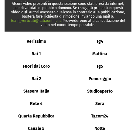
Alcuni video presenti in questa sezione sono stati presi da internet,
quindi valutati di pubblico dominio. Se i soggetti presenti in questi
video o gli autori avessero qualcosa in contrario alla pubblicazione,
basterà fare richiesta di rimozione inviando una mail a:
team_verticali@italiaonline.it
. Provvederemo alla cancellazione del
video nel minor tempo possibile.
Verissimo
Tg4
Rai 1
Mattina
Fuori dal Coro
Tg5
Rai 2
Pomeriggio
Stasera Italia
Studioaperto
Rete 4
Sera
Quarta Repubblica
Tgcom24
Canale 5
Notte