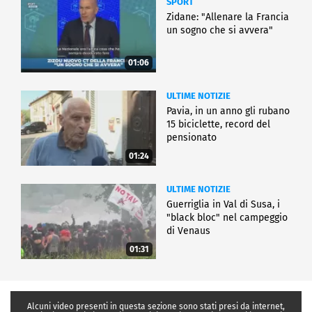
SPORT
Zidane: "Allenare la Francia
un sogno che si avvera"
01:06
ULTIME NOTIZIE
Pavia, in un anno gli rubano
15 biciclette, record del
pensionato
01:24
ULTIME NOTIZIE
Guerriglia in Val di Susa, i
"black bloc" nel campeggio
di Venaus
01:31
Alcuni video presenti in questa sezione sono stati presi da internet,