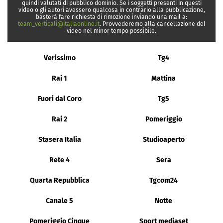
quindi valutati di pubblico dominio. Se i soggetti presenti in questi
video o gli autori avessero qualcosa in contrario alla pubblicazione,
basterà fare richiesta di rimozione inviando una mail a:
team_verticali@italiaonline.it
. Provvederemo alla cancellazione del
video nel minor tempo possibile.
Verissimo
Tg4
Rai 1
Mattina
Fuori dal Coro
Tg5
Rai 2
Pomeriggio
Stasera Italia
Studioaperto
Rete 4
Sera
Quarta Repubblica
Tgcom24
Canale 5
Notte
Pomeriggio Cinque
Sport mediaset