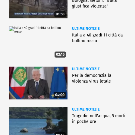
Bologna, Meloni: "Nulla
giustifica violenza"
01:58
ULTIME NOTIZIE
Italia a 40 gradi 11 città da
bollino rosso
02:15
ULTIME NOTIZIE
Per la democrazia la
violenza virus letale
04:00
ULTIME NOTIZIE
Tragedie nell'acqua, 5 morti
in poche ore