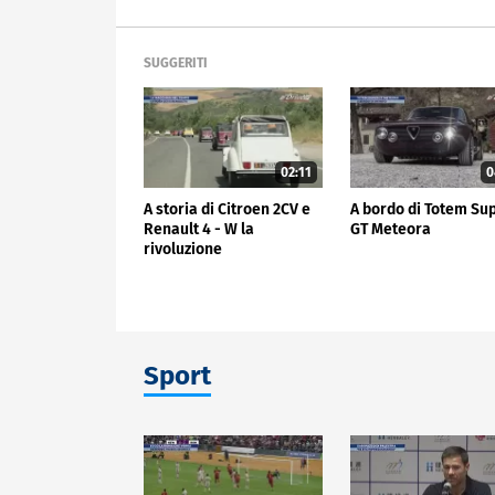
SUGGERITI
02:11
0
A storia di Citroen 2CV e
A bordo di Totem Su
Renault 4 - W la
GT Meteora
rivoluzione
Sport