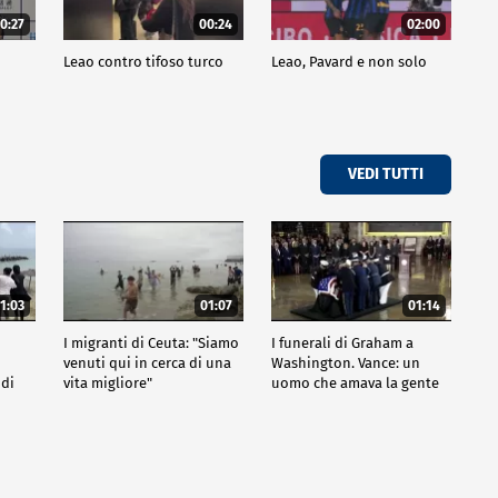
0:27
00:24
02:00
a
Leao contro tifoso turco
Leao, Pavard e non solo
VEDI TUTTI
1:03
01:07
01:14
I migranti di Ceuta: "Siamo
I funerali di Graham a
venuti qui in cerca di una
Washington. Vance: un
 di
vita migliore"
uomo che amava la gente