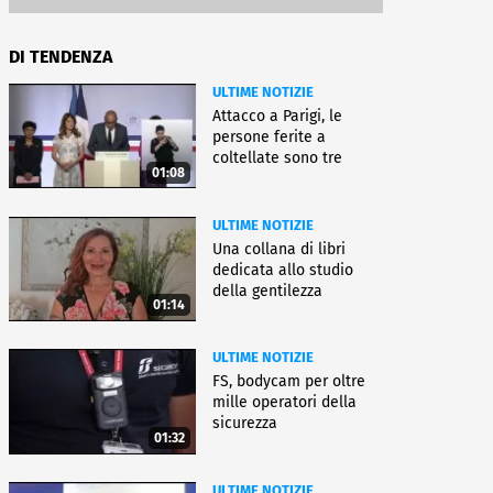
DI TENDENZA
ULTIME NOTIZIE
Attacco a Parigi, le
persone ferite a
coltellate sono tre
01:08
donne
ULTIME NOTIZIE
Una collana di libri
dedicata allo studio
della gentilezza
01:14
ULTIME NOTIZIE
FS, bodycam per oltre
mille operatori della
sicurezza
01:32
ULTIME NOTIZIE