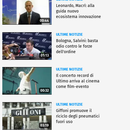
Leonardo, Macrì: alla
guida nuovo
ecosistema innovazione
00:44
ULTIME NOTIZIE
Bologna, Salvini: basta
odio contro le forze
dell'ordine
01:13
ULTIME NOTIZIE
Il concerto record di
Ultimo arriva al cinema
come film-evento
00:32
ULTIME NOTIZIE
Giffoni promuove il
riciclo degli pneumatici
fuori uso
03:19