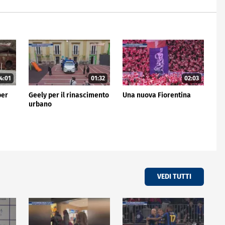
4:01
01:32
02:03
per
Geely per il rinascimento
Una nuova Fiorentina
urbano
VEDI TUTTI