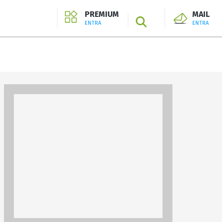
PREMIUM
MAIL
SEARCH
ENTRA
ENTRA
ENTRA