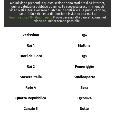
Alcuni video presenti in questa sezione sono stati presi da internet,
quindi valutati di pubblico dominio. Se i soggetti presenti in questi
video o gli autori avessero qualcosa in contrario alla pubblicazione,
basterà fare richiesta di rimozione inviando una mail a:
team_verticali@italiaonline.it
. Provvederemo alla cancellazione del
video nel minor tempo possibile.
Verissimo
Tg4
Rai 1
Mattina
Fuori dal Coro
Tg5
Rai 2
Pomeriggio
Stasera Italia
Studioaperto
Rete 4
Sera
Quarta Repubblica
Tgcom24
Canale 5
Notte