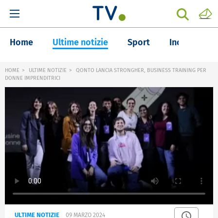
Home
Ultime notizie
Sport
Inchieste
HOME
ULTIME NOTIZIE
QONTO LANCIA STRONGHER, BUSINESS TRAINING PER
DONNE IMPRENDITRICI
ULTIME NOTIZIE
09 MARZO 2024