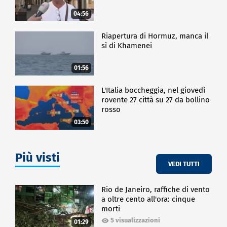
Per candidarsi a StrongHer, le domande saranno
04:56
accolte online sul sito di Qonto fino al 7 aprile, i corsi
si terranno tra maggio e giugno.
Riapertura di Hormuz, manca il
sì di Khamenei
ECONOMIA
01:56
L'Italia boccheggia, nel giovedì
rovente 27 città su 27 da bollino
rosso
03:50
Più visti
VEDI TUTTI
Rio de Janeiro, raffiche di vento
a oltre cento all'ora: cinque
morti
5 visualizzazioni
01:29