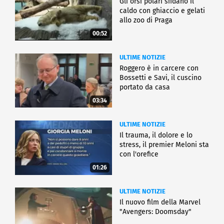
Gli orsi polari sfidano il
caldo con ghiaccio e gelati
allo zoo di Praga
00:52
ULTIME NOTIZIE
Roggero è in carcere con
Bossetti e Savi, il cuscino
portato da casa
03:34
ULTIME NOTIZIE
Il trauma, il dolore e lo
stress, il premier Meloni sta
con l'orefice
01:26
ULTIME NOTIZIE
Il nuovo film della Marvel
"Avengers: Doomsday"