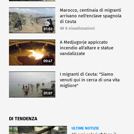
Marocco, centinaia di migranti
arrivano nell'enclave spagnola
di Ceuta
8 visualizzazioni
01:03
A Medjugorje appiccato
incendio all'altare e statue
vandalizzate
00:47
I migranti di Ceuta: "Siamo
venuti qui in cerca di una vita
migliore"
01:07
DI TENDENZA
ULTIME NOTIZIE