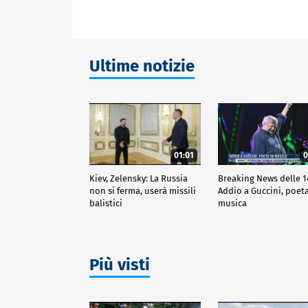
Ultime notizie
01:01
0
Kiev, Zelensky: La Russia
Breaking News delle 1
non si ferma, userà missili
Addio a Guccini, poeta
balistici
musica
Più visti