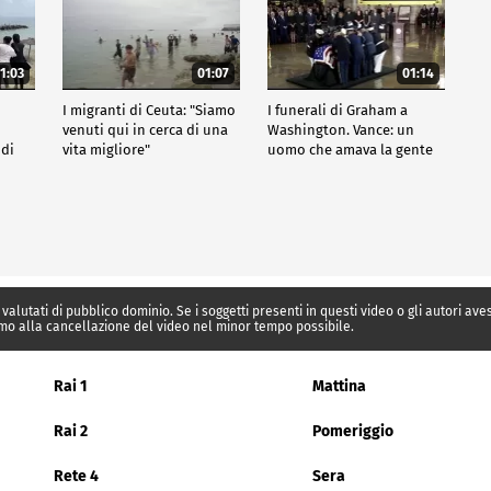
1:03
01:07
01:14
I migranti di Ceuta: "Siamo
I funerali di Graham a
venuti qui in cerca di una
Washington. Vance: un
 di
vita migliore"
uomo che amava la gente
 valutati di pubblico dominio. Se i soggetti presenti in questi video o gli autori av
mo alla cancellazione del video nel minor tempo possibile.
Rai 1
Mattina
Rai 2
Pomeriggio
Rete 4
Sera