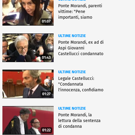
Ponte Morandi, parenti
vittime: "Pene
importanti, siamo
01:07
soddisfatti"
ULTIME NOTIZIE
Ponte Morandi, ex ad di
Aspi Giovanni
Castellucci condannato
01:43
a 12 anni
ULTIME NOTIZIE
Legale Castellucci:
"Condannata
l'innocenza, confidiamo
01:27
nell'appello"
ULTIME NOTIZIE
Ponte Morandi, la
lettura della sentenza
di condanna
01:22