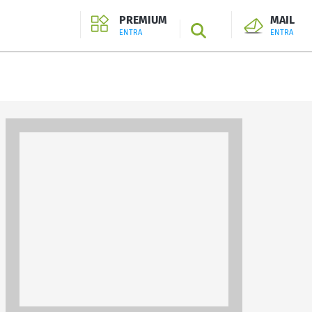
PREMIUM
MAIL
SEARCH
ENTRA
ENTRA
ENTRA