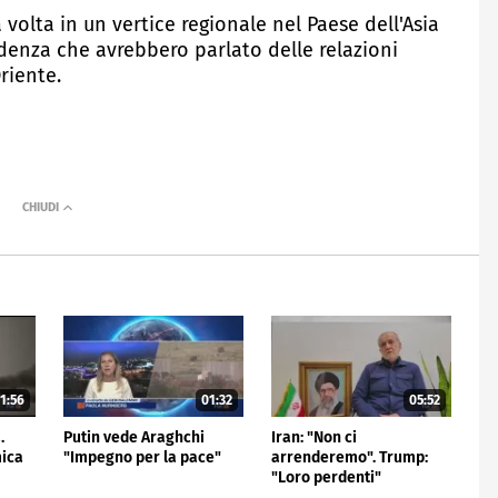
 volta in un vertice regionale nel Paese dell'Asia
edenza che avrebbero parlato delle relazioni
riente.
1:56
01:32
05:52
.
Putin vede Araghchi
Iran: "Non ci
mica
"Impegno per la pace"
arrenderemo". Trump:
"Loro perdenti"