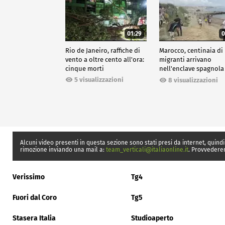
01:29
0
Rio de Janeiro, raffiche di
Marocco, centinaia di
vento a oltre cento all'ora:
migranti arrivano
cinque morti
nell'enclave spagnola
Ceuta
5 visualizzazioni
8 visualizzazioni
Alcuni video presenti in questa sezione sono stati presi da internet, quindi
rimozione inviando una mail a:
team_verticali@italiaonline.it
. Provvedere
Verissimo
Tg4
Fuori dal Coro
Tg5
Stasera Italia
Studioaperto