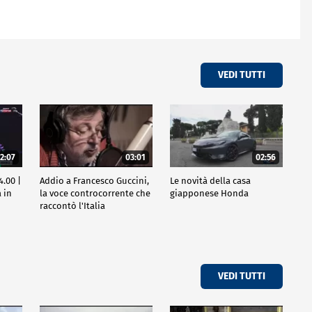
VEDI TUTTI
2:07
03:01
02:56
4.00 |
Addio a Francesco Guccini,
Le novità della casa
 in
la voce controcorrente che
giapponese Honda
raccontò l'Italia
VEDI TUTTI