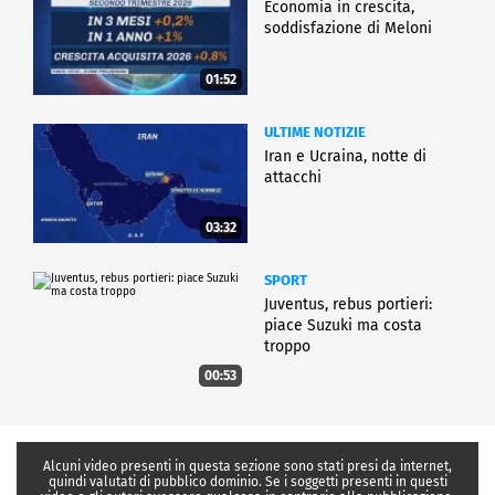
Economia in crescita,
soddisfazione di Meloni
01:52
ULTIME NOTIZIE
Iran e Ucraina, notte di
attacchi
03:32
SPORT
Juventus, rebus portieri:
piace Suzuki ma costa
troppo
00:53
Alcuni video presenti in questa sezione sono stati presi da internet,
quindi valutati di pubblico dominio. Se i soggetti presenti in questi