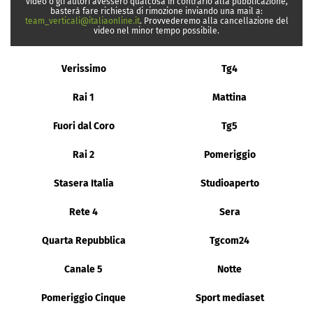
video o gli autori avessero qualcosa in contrario alla pubblicazione,
basterà fare richiesta di rimozione inviando una mail a:
team_verticali@italiaonline.it
. Provvederemo alla cancellazione del
video nel minor tempo possibile.
Verissimo
Tg4
Rai 1
Mattina
Fuori dal Coro
Tg5
Rai 2
Pomeriggio
Stasera Italia
Studioaperto
Rete 4
Sera
Quarta Repubblica
Tgcom24
Canale 5
Notte
Pomeriggio Cinque
Sport mediaset