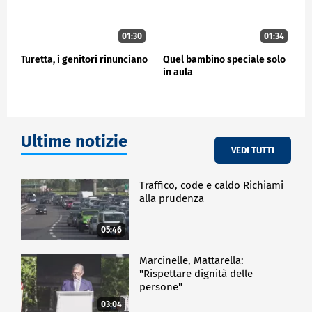
01:30
01:34
Turetta, i genitori rinunciano
Quel bambino speciale solo
in aula
Ultime notizie
VEDI TUTTI
Traffico, code e caldo Richiami
alla prudenza
05:46
Marcinelle, Mattarella:
"Rispettare dignità delle
persone"
03:04