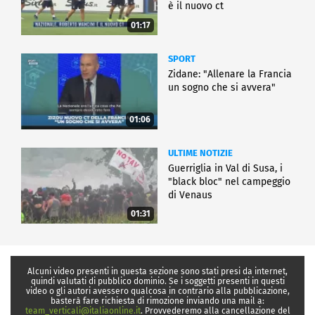
è il nuovo ct
01:17
SPORT
Zidane: "Allenare la Francia
un sogno che si avvera"
01:06
ULTIME NOTIZIE
Guerriglia in Val di Susa, i
"black bloc" nel campeggio
di Venaus
01:31
Alcuni video presenti in questa sezione sono stati presi da internet,
quindi valutati di pubblico dominio. Se i soggetti presenti in questi
video o gli autori avessero qualcosa in contrario alla pubblicazione,
basterà fare richiesta di rimozione inviando una mail a:
team_verticali@italiaonline.it
. Provvederemo alla cancellazione del