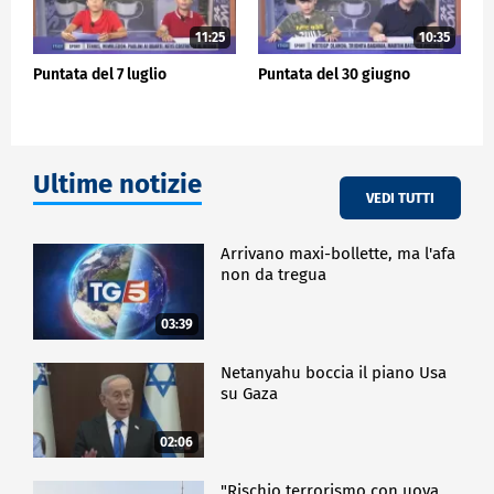
11:25
10:35
Puntata del 7 luglio
Puntata del 30 giugno
Ultime notizie
VEDI TUTTI
Arrivano maxi-bollette, ma l'afa
non da tregua
03:39
Netanyahu boccia il piano Usa
su Gaza
02:06
"Rischio terrorismo con uova