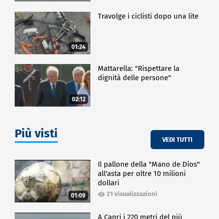
Travolge i ciclisti dopo una lite
01:24
Mattarella: "Rispettare la
dignità delle persone"
02:12
Più visti
VEDI TUTTI
Il pallone della "Mano de Dios"
all'asta per oltre 10 milioni
dollari
21 visualizzazioni
01:09
A Capri i 220 metri del più