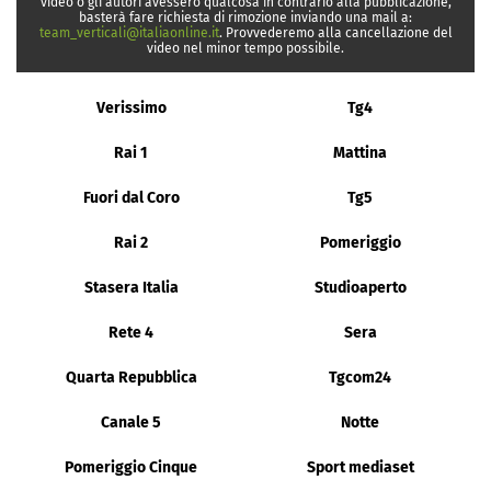
video o gli autori avessero qualcosa in contrario alla pubblicazione,
basterà fare richiesta di rimozione inviando una mail a:
team_verticali@italiaonline.it
. Provvederemo alla cancellazione del
video nel minor tempo possibile.
Verissimo
Tg4
Rai 1
Mattina
Fuori dal Coro
Tg5
Rai 2
Pomeriggio
Stasera Italia
Studioaperto
Rete 4
Sera
Quarta Repubblica
Tgcom24
Canale 5
Notte
Pomeriggio Cinque
Sport mediaset