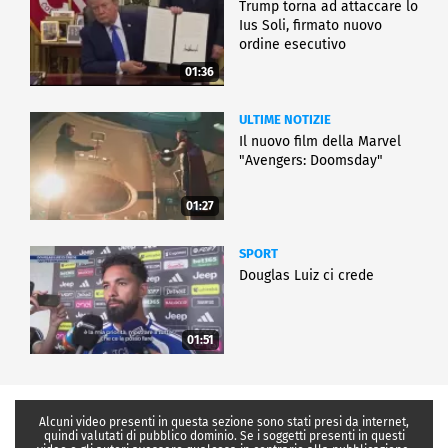
Trump torna ad attaccare lo
Ius Soli, firmato nuovo
ordine esecutivo
01:36
ULTIME NOTIZIE
Il nuovo film della Marvel
"Avengers: Doomsday"
01:27
SPORT
Douglas Luiz ci crede
01:51
Alcuni video presenti in questa sezione sono stati presi da internet,
quindi valutati di pubblico dominio. Se i soggetti presenti in questi