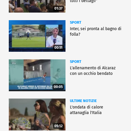
tutti i dettagli"
01:37
SPORT
Inter, sei pronta al bagno di
folla?
00:51
SPORT
L'allenamento di Alcaraz
con un occhio bendato
00:05
ULTIME NOTIZIE
L'ondata di calore
attanaglia l'Italia
05:12