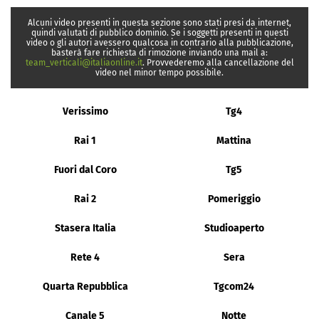
Alcuni video presenti in questa sezione sono stati presi da internet,
quindi valutati di pubblico dominio. Se i soggetti presenti in questi
video o gli autori avessero qualcosa in contrario alla pubblicazione,
basterà fare richiesta di rimozione inviando una mail a:
team_verticali@italiaonline.it
. Provvederemo alla cancellazione del
video nel minor tempo possibile.
Verissimo
Tg4
Rai 1
Mattina
Fuori dal Coro
Tg5
Rai 2
Pomeriggio
Stasera Italia
Studioaperto
Rete 4
Sera
Quarta Repubblica
Tgcom24
Canale 5
Notte