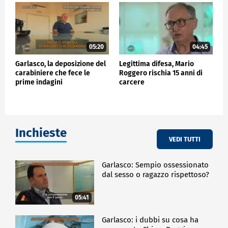
05:20
04:45
Garlasco, la deposizione del
Legittima difesa, Mario
carabiniere che fece le
Roggero rischia 15 anni di
prime indagini
carcere
Inchieste
VEDI TUTTI
Garlasco: Sempio ossessionato
dal sesso o ragazzo rispettoso?
05:41
Garlasco: i dubbi su cosa ha