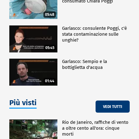
consumato Chiara Poggi
05:48
Garlasco: consulente Poggi, c'è
stata contaminazione sulle
unghie?
05:45
Garlasco: Sempio e la
bottiglietta d'acqua
01:44
Più visti
VEDI TUTTI
Rio de Janeiro, raffiche di vento
a oltre cento all'ora: cinque
morti