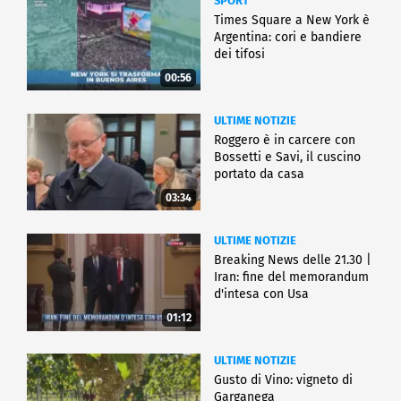
SPORT
Times Square a New York è
Argentina: cori e bandiere
dei tifosi
00:56
ULTIME NOTIZIE
Roggero è in carcere con
Bossetti e Savi, il cuscino
portato da casa
03:34
ULTIME NOTIZIE
Breaking News delle 21.30 |
Iran: fine del memorandum
d'intesa con Usa
01:12
ULTIME NOTIZIE
Gusto di Vino: vigneto di
Garganega