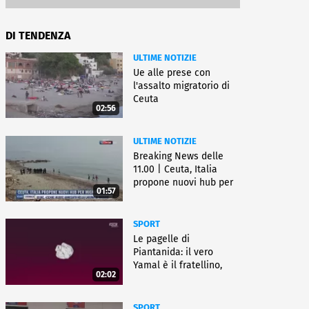
DI TENDENZA
ULTIME NOTIZIE
Ue alle prese con
l'assalto migratorio di
Ceuta
02:56
ULTIME NOTIZIE
Breaking News delle
11.00 | Ceuta, Italia
propone nuovi hub per
01:57
migranti
SPORT
Le pagelle di
Piantanida: il vero
Yamal è il fratellino,
02:02
Paredes cambia sport
SPORT