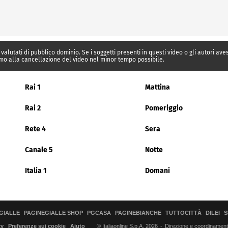
 valutati di pubblico dominio. Se i soggetti presenti in questi video o gli autori av
mo alla cancellazione del video nel minor tempo possibile.
Rai 1
Mattina
Rai 2
Pomeriggio
Rete 4
Sera
Canale 5
Notte
Italia 1
Domani
GIALLE
PAGINEGIALLE SHOP
PGCASA
PAGINEBIANCHE
TUTTOCITTÀ
DILEI
S
© Italiaonline S.p.A. 2026
Direzione e coordinamento 
cy
Preferenze sui cookie
Aiuto