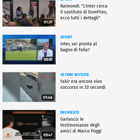
Raimondi: "L'Inter cerca
il sostituto di Dumfries,
ecco tutti i dettagli"
01:37
SPORT
Inter, sei pronta al
bagno di folla?
00:51
ULTIME NOTIZIE
Fakir era ancora vivo
soccorso in 33 secondi
01:46
INCHIESTE
Garlasco: le
testimonianze degli
amici di Marco Poggi
05:47