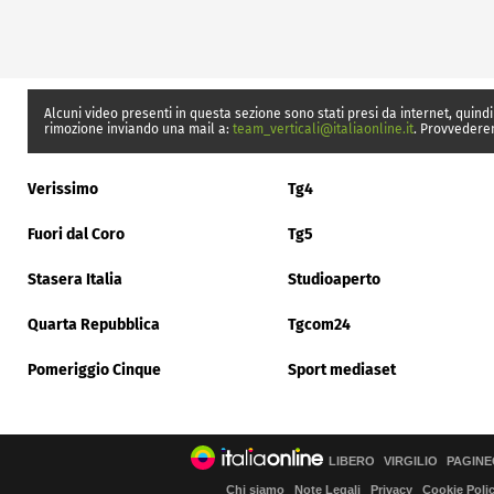
Alcuni video presenti in questa sezione sono stati presi da internet, quindi
rimozione inviando una mail a:
team_verticali@italiaonline.it
. Provvedere
Verissimo
Tg4
Fuori dal Coro
Tg5
Stasera Italia
Studioaperto
Quarta Repubblica
Tgcom24
Pomeriggio Cinque
Sport mediaset
LIBERO
VIRGILIO
PAGINE
Chi siamo
Note Legali
Privacy
Cookie Poli