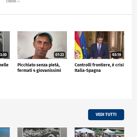
3:30
01:22
03:19
nelle
Picchiato senza pietà,
Controlli frontiere, è crisi
fermati 4 giovanissimi
Italia-Spagna
VEDI TUTTI