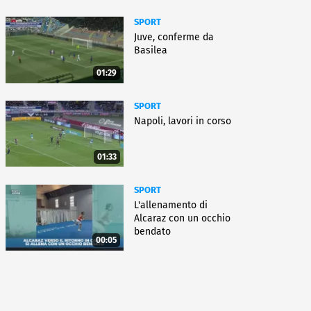
SPORT
Juve, conferme da
Basilea
01:29
SPORT
Napoli, lavori in corso
01:33
SPORT
L'allenamento di
Alcaraz con un occhio
bendato
00:05