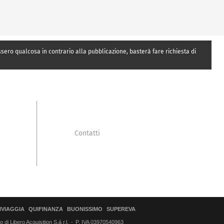
essero qualcosa in contrario alla pubblicazione, basterà fare richiesta di
Contatti
IVIAGGIA
QUIFINANZA
BUONISSIMO
SUPEREVA
di Libero Acquisition S.á r.l.
P. IVA 03970540963