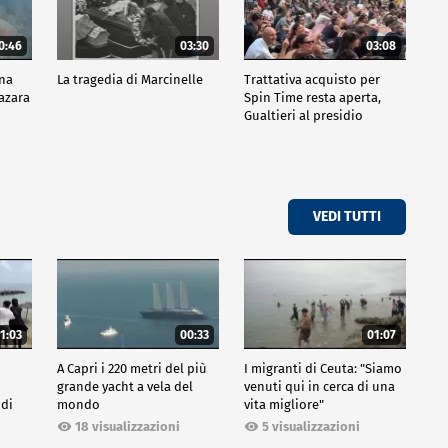
0:46
03:30
03:08
ana
La tragedia di Marcinelle
Trattativa acquisto per
Mazara
Spin Time resta aperta,
Gualtieri al presidio
VEDI TUTTI
1:03
00:33
01:07
A Capri i 220 metri del più
I migranti di Ceuta: "Siamo
grande yacht a vela del
venuti qui in cerca di una
 di
mondo
vita migliore"
18 visualizzazioni
5 visualizzazioni