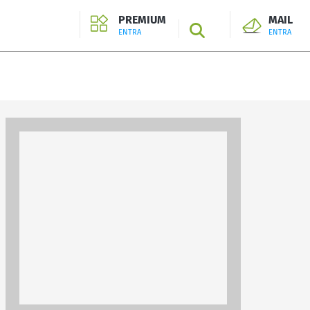
PREMIUM
MAIL
SEARCH
ENTRA
ENTRA
ENTRA