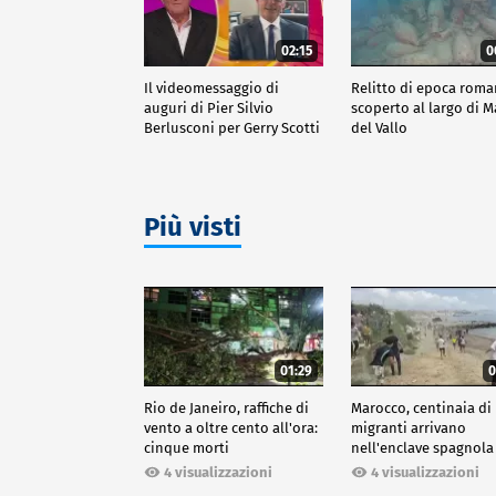
02:15
0
Il videomessaggio di
Relitto di epoca rom
auguri di Pier Silvio
scoperto al largo di 
Berlusconi per Gerry Scotti
del Vallo
Più visti
01:29
0
Rio de Janeiro, raffiche di
Marocco, centinaia di
vento a oltre cento all'ora:
migranti arrivano
cinque morti
nell'enclave spagnola
Ceuta
4 visualizzazioni
4 visualizzazioni