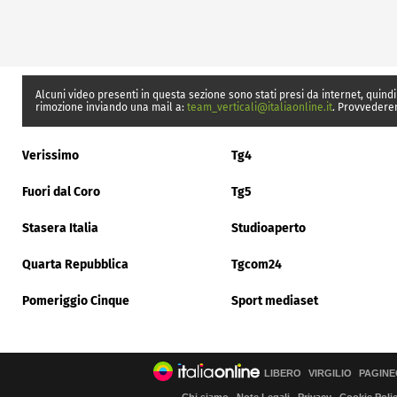
Alcuni video presenti in questa sezione sono stati presi da internet, quindi
rimozione inviando una mail a:
team_verticali@italiaonline.it
. Provvedere
Verissimo
Tg4
Fuori dal Coro
Tg5
Stasera Italia
Studioaperto
Quarta Repubblica
Tgcom24
Pomeriggio Cinque
Sport mediaset
LIBERO
VIRGILIO
PAGINE
Chi siamo
Note Legali
Privacy
Cookie Poli