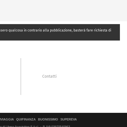
essero qualcosa in contrario alla pubblicazione, basterà fare richiesta di
Contatti
IVIAGGIA
QUIFINANZA
BUONISSIMO
SUPEREVA
di Libero Acquisition S.á r.l.
P. IVA 03970540963