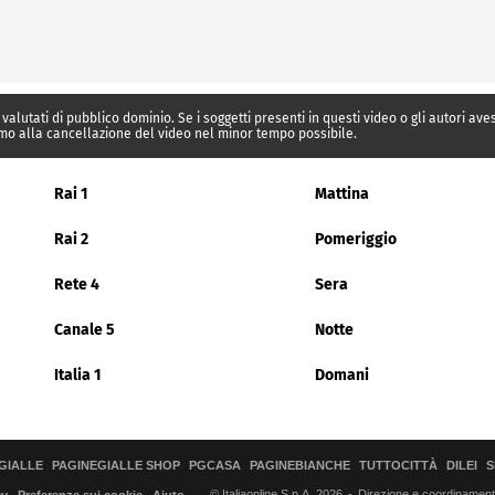
 valutati di pubblico dominio. Se i soggetti presenti in questi video o gli autori av
mo alla cancellazione del video nel minor tempo possibile.
Rai 1
Mattina
Rai 2
Pomeriggio
Rete 4
Sera
Canale 5
Notte
Italia 1
Domani
GIALLE
PAGINEGIALLE SHOP
PGCASA
PAGINEBIANCHE
TUTTOCITTÀ
DILEI
S
© Italiaonline S.p.A. 2026
Direzione e coordinamento 
cy
Preferenze sui cookie
Aiuto