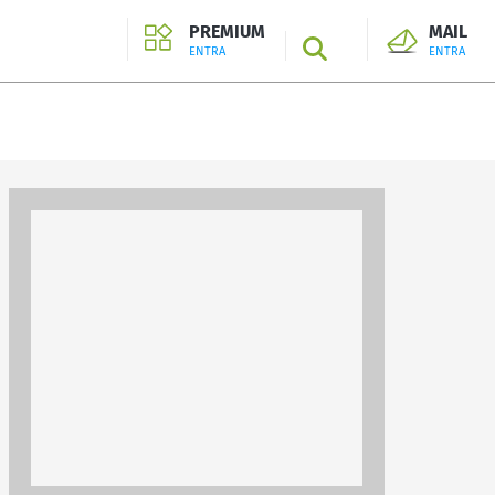
PREMIUM
MAIL
SEARCH
ENTRA
ENTRA
ENTRA