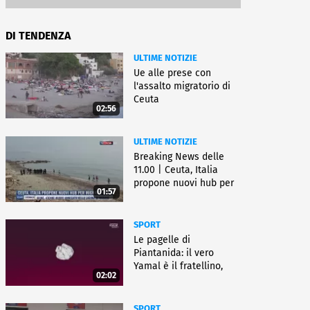
DI TENDENZA
ULTIME NOTIZIE
Ue alle prese con
l'assalto migratorio di
Ceuta
02:56
ULTIME NOTIZIE
Breaking News delle
11.00 | Ceuta, Italia
propone nuovi hub per
01:57
migranti
SPORT
Le pagelle di
Piantanida: il vero
Yamal è il fratellino,
02:02
Paredes cambia sport
SPORT