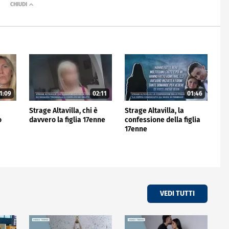
1:09
02:11
01:46
Strage Altavilla, chi è
Strage Altavilla, la
o
davvero la figlia 17enne
confessione della figlia
17enne
VEDI TUTTI