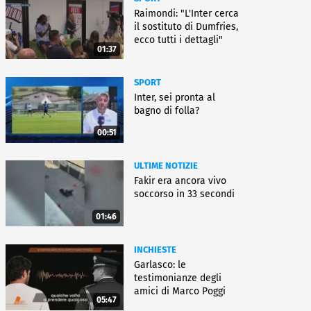
Raimondi: "L'Inter cerca
il sostituto di Dumfries,
ecco tutti i dettagli"
01:37
SPORT
Inter, sei pronta al
bagno di folla?
00:51
ULTIME NOTIZIE
Fakir era ancora vivo
soccorso in 33 secondi
01:46
INCHIESTE
Garlasco: le
testimonianze degli
amici di Marco Poggi
05:47