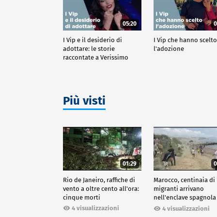
05:20
0
I Vip e il desiderio di
I Vip che hanno scelt
adottare: le storie
l'adozione
raccontate a Verissimo
Più visti
01:29
0
Rio de Janeiro, raffiche di
Marocco, centinaia di
vento a oltre cento all'ora:
migranti arrivano
cinque morti
nell'enclave spagnola
Ceuta
4 visualizzazioni
4 visualizzazioni