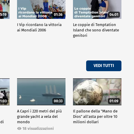
5:19
01:36
04:01
o
I Vip ricordano la vittoria
Le coppie di Temptation
ai Mondiali 2006
Island che sono diventate
genitori
VEDI TUTTI
1:03
00:33
01:09
A Capri i 220 metri del più
Il pallone della "Mano de
grande yacht a vela del
Dios" all'asta per oltre 10
 di
mondo
milioni dollari
18 visualizzazioni