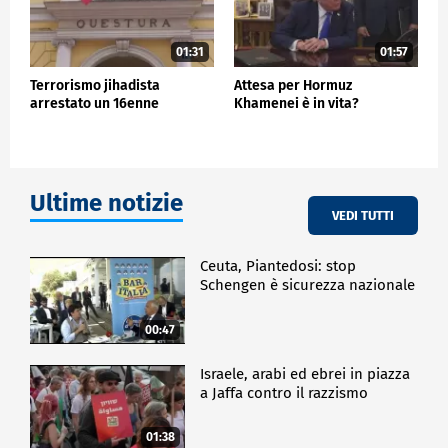
01:31
01:57
Terrorismo jihadista
Attesa per Hormuz
arrestato un 16enne
Khamenei è in vita?
Ultime notizie
VEDI TUTTI
Ceuta, Piantedosi: stop
Schengen è sicurezza nazionale
00:47
Israele, arabi ed ebrei in piazza
a Jaffa contro il razzismo
01:38