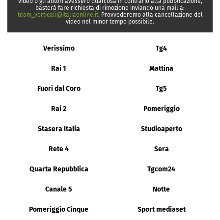
video o gli autori avessero qualcosa in contrario alla pubblicazione,
basterà fare richiesta di rimozione inviando una mail a:
team_verticali@italiaonline.it
. Provvederemo alla cancellazione del
video nel minor tempo possibile.
Verissimo
Tg4
Rai 1
Mattina
Fuori dal Coro
Tg5
Rai 2
Pomeriggio
Stasera Italia
Studioaperto
Rete 4
Sera
Quarta Repubblica
Tgcom24
Canale 5
Notte
Pomeriggio Cinque
Sport mediaset