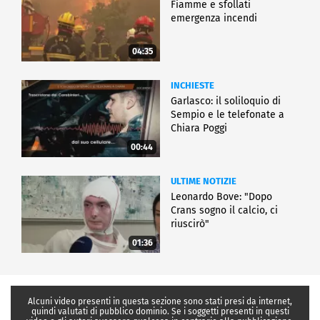
Fiamme e sfollati
emergenza incendi
04:35
INCHIESTE
Garlasco: il soliloquio di
Sempio e le telefonate a
Chiara Poggi
00:44
ULTIME NOTIZIE
Leonardo Bove: "Dopo
Crans sogno il calcio, ci
riuscirò"
01:36
Alcuni video presenti in questa sezione sono stati presi da internet,
quindi valutati di pubblico dominio. Se i soggetti presenti in questi