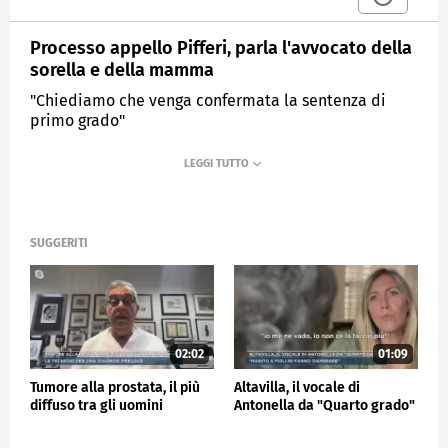
Processo appello Pifferi, parla l'avvocato della
sorella e della mamma
"Chiediamo che venga confermata la sentenza di
primo grado"
MEDIASET
MATTINO CINQUE NEWS
SUGGERITI
02:02
01:09
Tumore alla prostata, il più
Altavilla, il vocale di
diffuso tra gli uomini
Antonella da "Quarto grado"