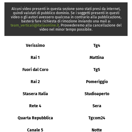
Alcuni video presenti in questa sezione sono stati presi da internet,
quindi valutati di pubblico dominio. Se i soggetti presenti in questi
video o gli autori avessero qualcosa in contrario alla pubblicazione,
basterà fare richiesta di rimozione inviando una mail a:
team_verticali@italiaonline.it
. Provvederemo alla cancellazione del
video nel minor tempo possibile.
Verissimo
Tg4
Rai 1
Mattina
Fuori dal Coro
Tg5
Rai 2
Pomeriggio
Stasera Italia
Studioaperto
Rete 4
Sera
Quarta Repubblica
Tgcom24
Canale 5
Notte