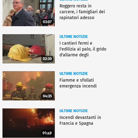
Roggero resta in
carcere, i famigliari dei
rapinatori adesso
03:07
battono cassa
ULTIME NOTIZIE
I cantieri fermi e
l'edilizia al palo, il grido
d'allarme degli
02:30
architetti
ULTIME NOTIZIE
Fiamme e sfollati
emergenza incendi
04:35
ULTIME NOTIZIE
Incendi devastanti in
Francia e Spagna
01:49