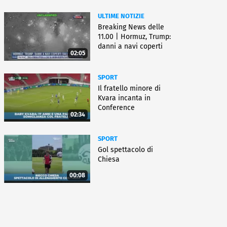
ULTIME NOTIZIE
Breaking News delle
11.00 | Hormuz, Trump:
danni a navi coperti
02:05
dall'Iran
SPORT
Il fratello minore di
Kvara incanta in
Conference
02:34
SPORT
Gol spettacolo di
Chiesa
00:08