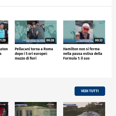
1:29
00:28
00:32
'Aston
Pellacani torna a Roma
Hamilton non si ferma
is
dopo i 5 ori europei:
nella pausa estiva della
mazzo di fiori
Formula 1: il suo
all'aeroporto
allenamento
VEDI TUTTI