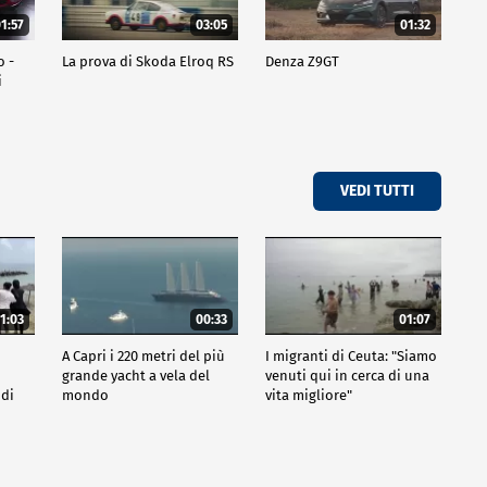
1:57
03:05
01:32
o -
La prova di Skoda Elroq RS
Denza Z9GT
i
VEDI TUTTI
1:03
00:33
01:07
A Capri i 220 metri del più
I migranti di Ceuta: "Siamo
grande yacht a vela del
venuti qui in cerca di una
 di
mondo
vita migliore"