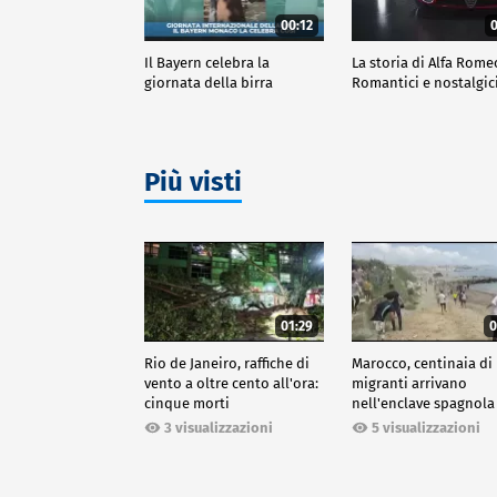
00:12
0
Il Bayern celebra la
La storia di Alfa Rome
giornata della birra
Romantici e nostalgic
Più visti
01:29
0
Rio de Janeiro, raffiche di
Marocco, centinaia di
vento a oltre cento all'ora:
migranti arrivano
cinque morti
nell'enclave spagnola
Ceuta
3 visualizzazioni
5 visualizzazioni