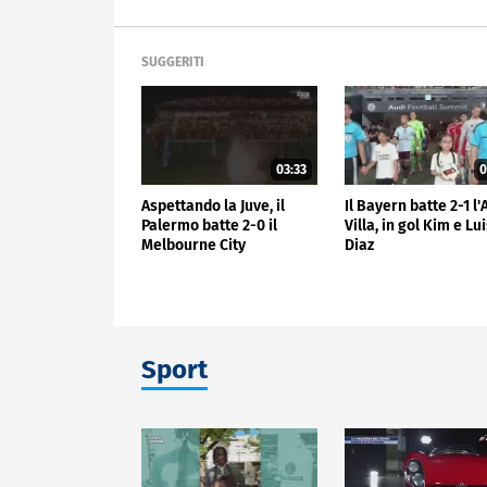
SUGGERITI
03:33
0
Aspettando la Juve, il
Il Bayern batte 2-1 l
Palermo batte 2-0 il
Villa, in gol Kim e Lu
Melbourne City
Diaz
Sport