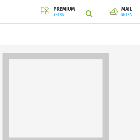
PREMIUM
MAIL
SEARCH
ENTRA
ENTRA
ENTRA