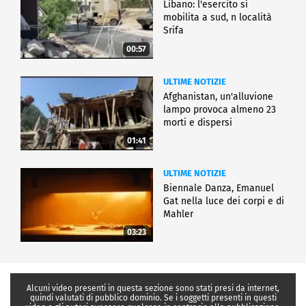
Libano: l'esercito si
mobilita a sud, n località
Srifa
00:57
ULTIME NOTIZIE
Afghanistan, un'alluvione
lampo provoca almeno 23
morti e dispersi
01:41
ULTIME NOTIZIE
Biennale Danza, Emanuel
Gat nella luce dei corpi e di
Mahler
03:23
Alcuni video presenti in questa sezione sono stati presi da internet,
quindi valutati di pubblico dominio. Se i soggetti presenti in questi