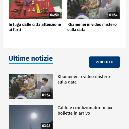
04:50
01:54
In fuga dalle città attenzione
Khamenei in video mistero
ai furti
sulla data
Ultime notizie
VEDI TUTTI
Khamenei in video mistero
sulla data
01:54
Caldo e condizionatori maxi-
bollette in arrivo
03:28