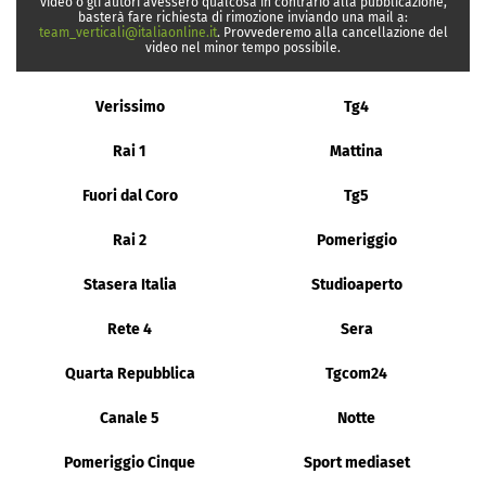
video o gli autori avessero qualcosa in contrario alla pubblicazione,
basterà fare richiesta di rimozione inviando una mail a:
team_verticali@italiaonline.it
. Provvederemo alla cancellazione del
video nel minor tempo possibile.
Verissimo
Tg4
Rai 1
Mattina
Fuori dal Coro
Tg5
Rai 2
Pomeriggio
Stasera Italia
Studioaperto
Rete 4
Sera
Quarta Repubblica
Tgcom24
Canale 5
Notte
Pomeriggio Cinque
Sport mediaset