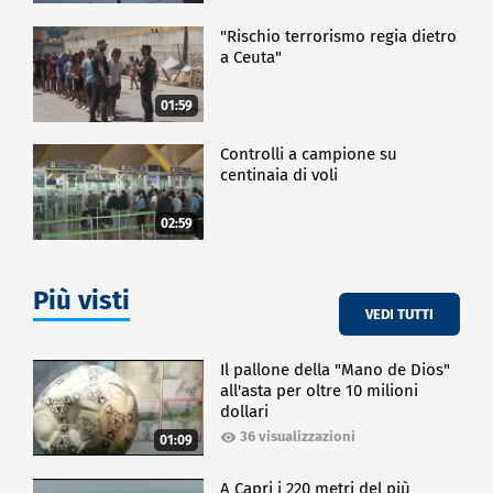
"Rischio terrorismo regia dietro
a Ceuta"
01:59
Controlli a campione su
centinaia di voli
02:59
Più visti
VEDI TUTTI
Il pallone della "Mano de Dios"
all'asta per oltre 10 milioni
dollari
36 visualizzazioni
01:09
A Capri i 220 metri del più