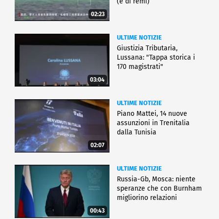
(e di remi)
02:23
ULTIME NOTIZIE
Giustizia Tributaria,
Lussana: "Tappa storica i
170 magistrati"
03:04
ULTIME NOTIZIE
Piano Mattei, 14 nuove
assunzioni in Trenitalia
dalla Tunisia
02:07
ULTIME NOTIZIE
Russia-Gb, Mosca: niente
speranze che con Burnham
migliorino relazioni
00:43