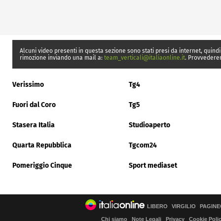
Alcuni video presenti in questa sezione sono stati presi da internet, quindi
rimozione inviando una mail a:
team_verticali@italiaonline.it
. Provvedere
Verissimo
Tg4
Fuori dal Coro
Tg5
Stasera Italia
Studioaperto
Quarta Repubblica
Tgcom24
Pomeriggio Cinque
Sport mediaset
LIBERO
VIRGILIO
PAGINE
Chi siamo
Note Legali
Privacy
Cookie Poli