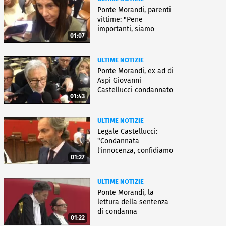
Ponte Morandi, parenti
vittime: "Pene
importanti, siamo
01:07
soddisfatti"
ULTIME NOTIZIE
Ponte Morandi, ex ad di
Aspi Giovanni
Castellucci condannato
01:43
a 12 anni
ULTIME NOTIZIE
Legale Castellucci:
"Condannata
l'innocenza, confidiamo
01:27
nell'appello"
ULTIME NOTIZIE
Ponte Morandi, la
lettura della sentenza
di condanna
01:22