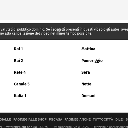
 valutati di pubblico dominio. Se i soggetti presenti in questi video o gli autori av
mo alla cancellazione del video nel minor tempo possibile.
Rai 1
Mattina
Rai 2
Pomeriggio
Rete 4
Sera
Canale 5
Notte
Italia 1
Domani
GIALLE
PAGINEGIALLE SHOP
PGCASA
PAGINEBIANCHE
TUTTOCITTÀ
DILEI
S
© Italiaonline S.p.A. 2026
Direzione e coordinamento 
cy
Preferenze sui cookie
Aiuto