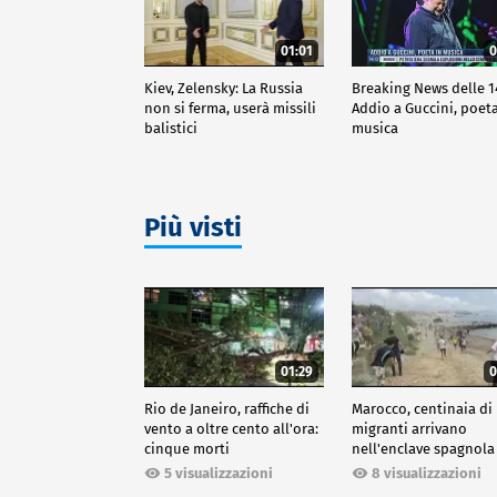
01:01
0
Kiev, Zelensky: La Russia
Breaking News delle 1
non si ferma, userà missili
Addio a Guccini, poeta
balistici
musica
Più visti
01:29
0
Rio de Janeiro, raffiche di
Marocco, centinaia di
vento a oltre cento all'ora:
migranti arrivano
cinque morti
nell'enclave spagnola
Ceuta
5 visualizzazioni
8 visualizzazioni