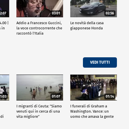
2:07
03:01
02:56
4.00 |
Addio a Francesco Guccini,
Le novità della casa
 in
la voce controcorrente che
giapponese Honda
raccontò l'Italia
VEDI TUTTI
1:03
01:07
01:14
I migranti di Ceuta: "Siamo
I funerali di Graham a
venuti qui in cerca di una
Washington. Vance: un
 di
vita migliore"
uomo che amava la gente