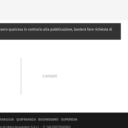
essero qualcosa in contrario alla pubblicazione, basterà fare richiesta di
Contatti
IVIAGGIA
QUIFINANZA
BUONISSIMO
SUPEREVA
di Libero Acquisition S.á r.l.
P. IVA 03970540963