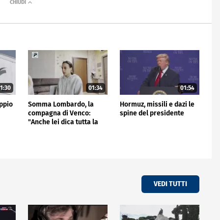
1:30
01:34
01:54
ppio
Somma Lombardo, la
Hormuz, missili e dazi le
compagna di Venco:
spine del presidente
"Anche lei dica tutta la
verità"
VEDI TUTTI