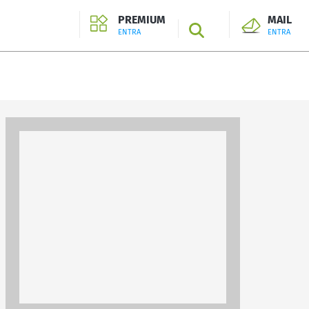
PREMIUM
MAIL
SEARCH
ENTRA
ENTRA
ENTRA