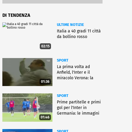
DI TENDENZA
ULTIME NOTIZIE
Italia a 40 gradi 11 città
da bollino rosso
02:15
SPORT
La prima volta ad
Anfield, l'Inter e il
miracolo Verona: la
01:36
carriera di Bagnoli
SPORT
Prime partitelle e primi
gol per l'Inter in
Germania: le immagini
01:46
SPORT