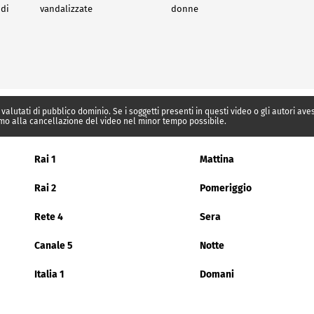
 di
vandalizzate
donne
 valutati di pubblico dominio. Se i soggetti presenti in questi video o gli autori av
mo alla cancellazione del video nel minor tempo possibile.
Rai 1
Mattina
Rai 2
Pomeriggio
Rete 4
Sera
Canale 5
Notte
Italia 1
Domani