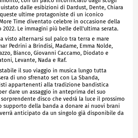
ramonto, con un palco incorniciato dagli scogli
uistato dalle esibizioni di Dardust, Dente, Chiara
 queste ultime protagoniste di un iconico
More Time diventato celebre in occasione della
2022. Le immagini più belle dell'ultima serata.
 visto alternarsi sul palco tra terra e mare
ar Pedrini a Brindisi, Madame, Emma Nolde,
inazzo, Bianco, Giovanni Caccamo, Diodato e
atoni, Levante, Nada e Raf.
tabile il suo viaggio in musica lungo tutta
i sera di uno sfrenato set con La Sbanda,
ti appartenenti alla tradizione bandistica
e per dare un assaggio in anteprima del suo
sorprendente disco che vedrà la luce il prossimo
so supporto della banda a donare ai nuovi brani
 verrà anticipato da un singolo già disponibile da