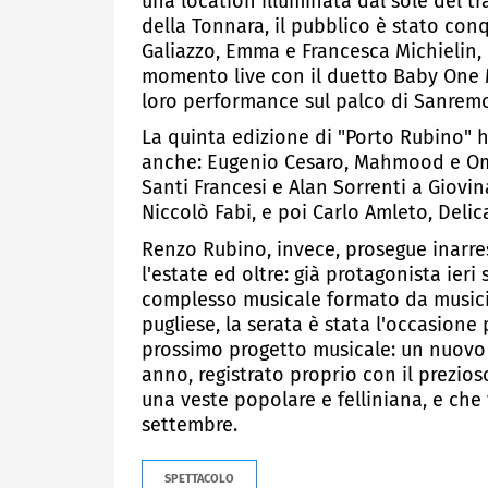
una location illuminata dal sole del t
della Tonnara, il pubblico è stato conq
Galiazzo, Emma e Francesca Michielin,
momento live con il duetto Baby One 
loro performance sul palco di Sanremo 
La quinta edizione di "Porto Rubino" ha
anche: Eugenio Cesaro, Mahmood e Om
Santi Francesi e Alan Sorrenti a Giov
Niccolò Fabi, e poi Carlo Amleto, Delic
Renzo Rubino, invece, prosegue inarres
l'estate ed oltre: già protagonista ier
complesso musicale formato da musicis
pugliese, la serata è stata l'occasion
prossimo progetto musicale: un nuovo 
anno, registrato proprio con il prezio
una veste popolare e felliniana, e che
settembre.
SPETTACOLO