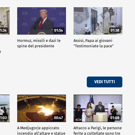
1:34
01:54
01:38
Hormuz, missili e dazi le
Assisi, Papa ai giovani
spine del presidente
"Testimoniate la pace"
a
VEDI TUTTI
1:03
00:47
01:08
A Medjugorje appiccato
Attacco a Parigi, le persone
incendio all'altare e statue
ferite a coltellate sono tre