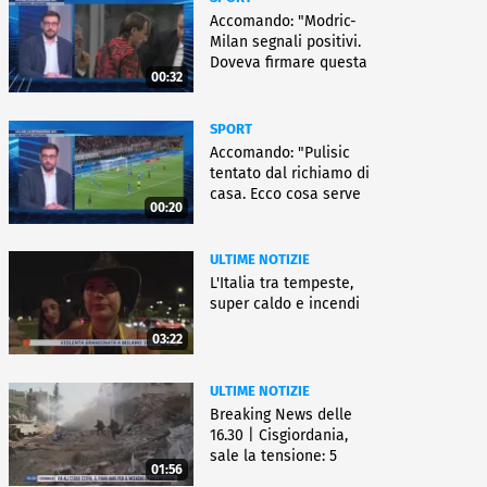
Accomando: "Modric-
Milan segnali positivi.
Doveva firmare questa
00:32
settimana, ma..."
SPORT
Accomando: "Pulisic
tentato dal richiamo di
casa. Ecco cosa serve
00:20
per partire"
ULTIME NOTIZIE
L'Italia tra tempeste,
super caldo e incendi
03:22
ULTIME NOTIZIE
Breaking News delle
16.30 | Cisgiordania,
sale la tensione: 5
01:56
vittime