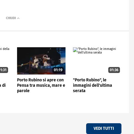
1:31
01:19
01:36
Porto Rubino si apre con
"Porto Rubino", le
 di
Pensa tra musica, mare e
immagini dell'ultima
parole
serata
VEDI TUTTI