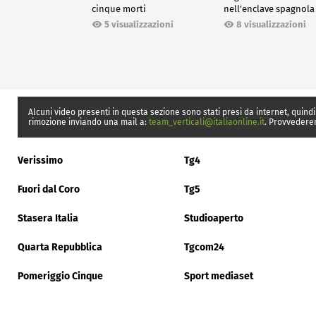
cinque morti
nell'enclave spagnola
Ceuta
5 visualizzazioni
8 visualizzazioni
Alcuni video presenti in questa sezione sono stati presi da internet, quindi
rimozione inviando una mail a:
team_verticali@italiaonline.it
. Provvedere
Verissimo
Tg4
Fuori dal Coro
Tg5
Stasera Italia
Studioaperto
Quarta Repubblica
Tgcom24
Pomeriggio Cinque
Sport mediaset