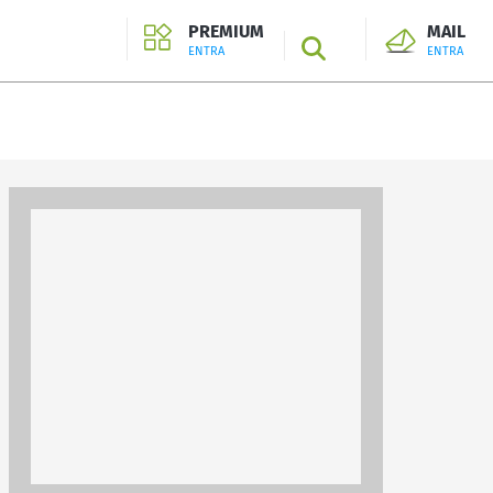
PREMIUM
MAIL
SEARCH
ENTRA
ENTRA
ENTRA