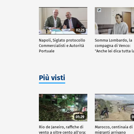
02:25
0
Napoli, Siglato protocollo
Somma Lombardo, la
Commercialisti e Autorità
compagna di Venco:
Portuale
"Anche lei dica tutta l
verità"
Più visti
01:29
0
Rio de Janeiro, raffiche di
Marocco, centinaia di
vento a oltre cento all'ora:
migranti arrivano