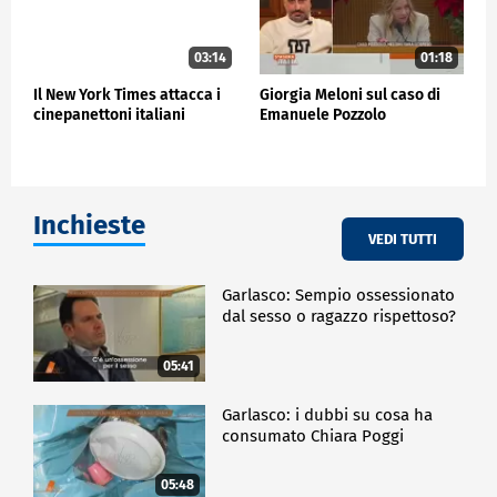
03:14
01:18
Il New York Times attacca i
Giorgia Meloni sul caso di
cinepanettoni italiani
Emanuele Pozzolo
Inchieste
VEDI TUTTI
Garlasco: Sempio ossessionato
dal sesso o ragazzo rispettoso?
05:41
Garlasco: i dubbi su cosa ha
consumato Chiara Poggi
05:48