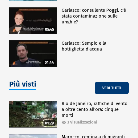
Garlasco: consulente Poggi, c'è
stata contaminazione sulle
unghie?
05:45
Garlasco: Sempio e la
bottiglietta d'acqua
01:44
Più visti
VEDI TUTTI
Rio de Janeiro, raffiche di vento
a oltre cento all'ora: cinque
morti
3 visualizzazioni
01:29
Marocco, centinaia di migranti