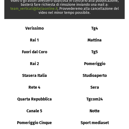
video o gli autori avessero qualcosa in contrario alla pubblicazione,
basterà fare richiesta di rimozione inviando una mail a:
team_verticali@italiaonline.it
. Provvederemo alla cancellazione del
video nel minor tempo possibile.
Verissimo
Tg4
Rai 1
Mattina
Fuori dal Coro
Tg5
Rai 2
Pomeriggio
Stasera Italia
Studioaperto
Rete 4
Sera
Quarta Repubblica
Tgcom24
Canale 5
Notte
Pomeriggio Cinque
Sport mediaset