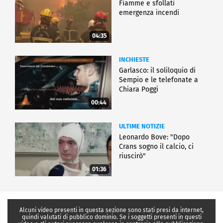
Fiamme e sfollati
emergenza incendi
04:35
INCHIESTE
Garlasco: il soliloquio di
Sempio e le telefonate a
Chiara Poggi
00:44
ULTIME NOTIZIE
Leonardo Bove: "Dopo
Crans sogno il calcio, ci
riuscirò"
01:36
Alcuni video presenti in questa sezione sono stati presi da internet,
quindi valutati di pubblico dominio. Se i soggetti presenti in questi