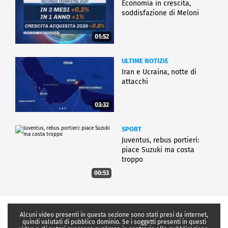
Economia in crescita,
soddisfazione di Meloni
01:52
ULTIME NOTIZIE
Iran e Ucraina, notte di
attacchi
03:32
SPORT
Juventus, rebus portieri:
piace Suzuki ma costa
troppo
00:53
Alcuni video presenti in questa sezione sono stati presi da internet,
quindi valutati di pubblico dominio. Se i soggetti presenti in questi