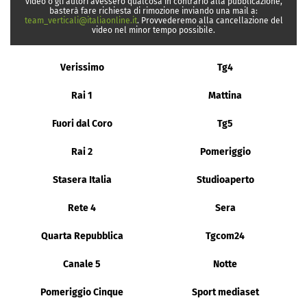
video o gli autori avessero qualcosa in contrario alla pubblicazione,
basterà fare richiesta di rimozione inviando una mail a:
team_verticali@italiaonline.it
. Provvederemo alla cancellazione del
video nel minor tempo possibile.
Verissimo
Tg4
Rai 1
Mattina
Fuori dal Coro
Tg5
Rai 2
Pomeriggio
Stasera Italia
Studioaperto
Rete 4
Sera
Quarta Repubblica
Tgcom24
Canale 5
Notte
Pomeriggio Cinque
Sport mediaset