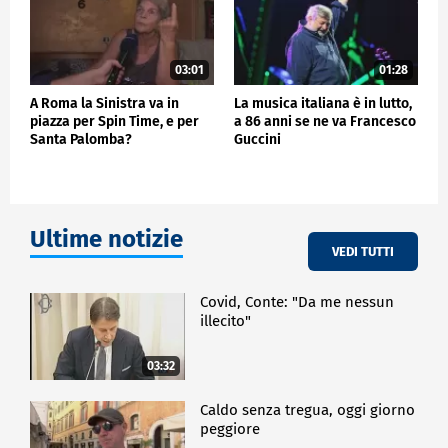
03:01
01:28
A Roma la Sinistra va in
La musica italiana è in lutto,
piazza per Spin Time, e per
a 86 anni se ne va Francesco
Santa Palomba?
Guccini
Ultime notizie
VEDI TUTTI
Covid, Conte: "Da me nessun
illecito"
03:32
Caldo senza tregua, oggi giorno
peggiore