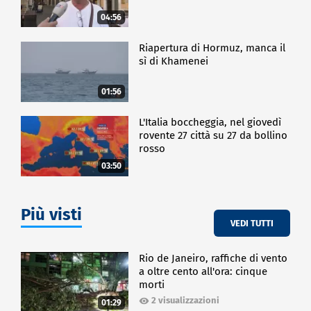
04:56
Riapertura di Hormuz, manca il
sì di Khamenei
01:56
L'Italia boccheggia, nel giovedì
rovente 27 città su 27 da bollino
rosso
03:50
Più visti
VEDI TUTTI
Rio de Janeiro, raffiche di vento
a oltre cento all'ora: cinque
morti
2 visualizzazioni
01:29