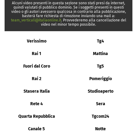
Alcuni video presenti in questa sezione sono stati presi da internet,
quindi valutati di pubblico dominio. Se i soggetti presenti in questi
video o gli autori avessero qualcosa in contrario alla pubblicazione,
basterà fare richiesta di rimozione inviando una mail a:
team_verticali@italiaonline.it
. Provvederemo alla cancellazione del
video nel minor tempo possibile.
Verissimo
Tg4
Rai 1
Mattina
Fuori dal Coro
Tg5
Rai 2
Pomeriggio
Stasera Italia
Studioaperto
Rete 4
Sera
Quarta Repubblica
Tgcom24
Canale 5
Notte