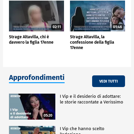
02:11
01:46
Strage Altavilla, chi è
Strage Altavilla, la
davvero la figlia 17enne
confessione della figlia
17enne
Approfondimenti
VEDI TUTTI
I Vip e il desiderio di adottare:
le storie raccontate a Verissimo
05:20
I Vip che hanno scelto