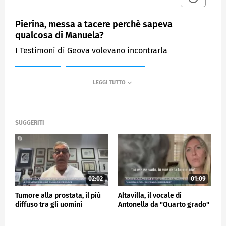
Pierina, messa a tacere perchè sapeva
qualcosa di Manuela?
I Testimoni di Geova volevano incontrarla
MEDIASET
MATTINO CINQUE NEWS
SUGGERITI
02:02
01:09
Tumore alla prostata, il più
Altavilla, il vocale di
diffuso tra gli uomini
Antonella da "Quarto grado"