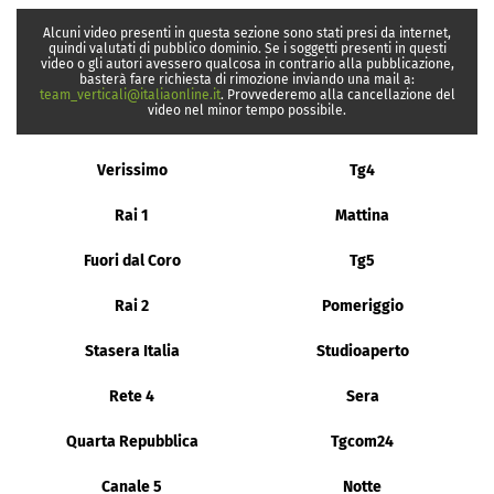
Alcuni video presenti in questa sezione sono stati presi da internet,
quindi valutati di pubblico dominio. Se i soggetti presenti in questi
video o gli autori avessero qualcosa in contrario alla pubblicazione,
basterà fare richiesta di rimozione inviando una mail a:
team_verticali@italiaonline.it
. Provvederemo alla cancellazione del
video nel minor tempo possibile.
Verissimo
Tg4
Rai 1
Mattina
Fuori dal Coro
Tg5
Rai 2
Pomeriggio
Stasera Italia
Studioaperto
Rete 4
Sera
Quarta Repubblica
Tgcom24
Canale 5
Notte