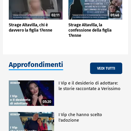
02:11
01:46
Strage Altavilla, chi è
Strage Altavilla, la
davvero la figlia 17enne
confessione della figlia
17enne
Approfondimenti
VEDI TUTTI
I Vip e il desiderio di adottare:
le storie raccontate a Verissimo
05:20
I Vip che hanno scelto
l'adozione