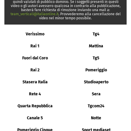
quindi valutati di pubblico dominio. Se i soggetti presenti in questi
video o gli autori avessero qualcosa in contrario alla pubblicazione,
basterà fare richiesta di rimozione inviando una mail a:
team_verticali@italiaonline.it
. Provvederemo alla cancellazione del
video nel minor tempo possibile.
Verissimo
Tg4
Rai 1
Mattina
Fuori dal Coro
Tg5
Rai 2
Pomeriggio
Stasera Italia
Studioaperto
Rete 4
Sera
Quarta Repubblica
Tgcom24
Canale 5
Notte
Pomeriggio Cinque
Sport mediaset