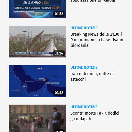
soddisfazione di Meloni
01:52
ULTIME NOTIZIE
Breaking News delle 21.30 |
Raid iraniani su base Usa in
Giordania
01:14
ULTIME NOTIZIE
Iran e Ucraina, notte di
attacchi
03:32
ULTIME NOTIZIE
Scontri morte Fakir, dodici
gli indagati