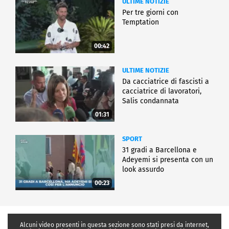
ULTIME NOTIZIE
Per tre giorni con
Temptation
00:42
ULTIME NOTIZIE
Da cacciatrice di fascisti a
cacciatrice di lavoratori,
Salis condannata
01:31
SPORT
31 gradi a Barcellona e
Adeyemi si presenta con un
look assurdo
00:23
Alcuni video presenti in questa sezione sono stati presi da internet,