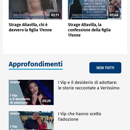
02:11
01:46
Strage Altavilla, chi è
Strage Altavilla, la
davvero la figlia 17enne
confessione della figlia
17enne
Approfondimenti
VEDI TUTTI
I Vip e il desiderio di adottare:
le storie raccontate a Verissimo
05:20
I Vip che hanno scelto
l'adozione