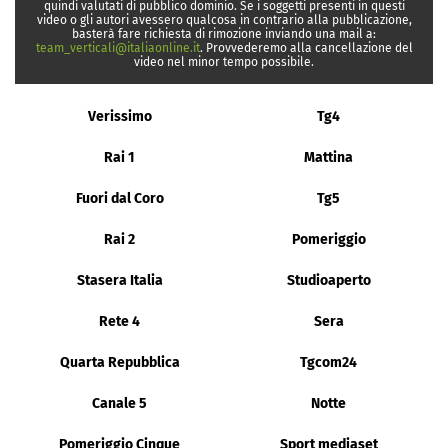
quindi valutati di pubblico dominio. Se i soggetti presenti in questi
video o gli autori avessero qualcosa in contrario alla pubblicazione,
basterà fare richiesta di rimozione inviando una mail a:
team_verticali@italiaonline.it
. Provvederemo alla cancellazione del
video nel minor tempo possibile.
Verissimo
Tg4
Rai 1
Mattina
Fuori dal Coro
Tg5
Rai 2
Pomeriggio
Stasera Italia
Studioaperto
Rete 4
Sera
Quarta Repubblica
Tgcom24
Canale 5
Notte
Pomeriggio Cinque
Sport mediaset