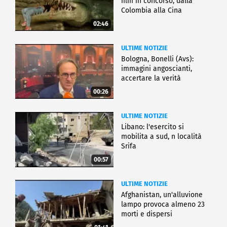
film in concorso, dalla
Colombia alla Cina
02:46
ULTIME NOTIZIE
Bologna, Bonelli (Avs):
immagini angoscianti,
accertare la verità
00:26
ULTIME NOTIZIE
Libano: l'esercito si
mobilita a sud, n località
Srifa
00:57
ULTIME NOTIZIE
Afghanistan, un'alluvione
lampo provoca almeno 23
morti e dispersi