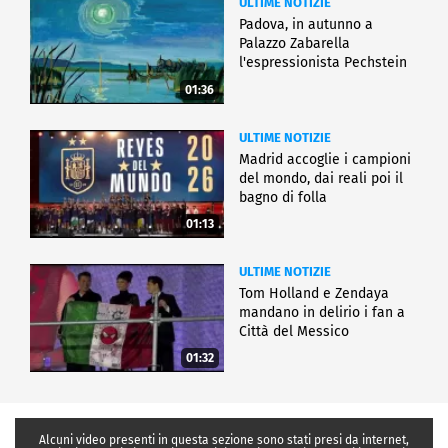
ULTIME NOTIZIE
Padova, in autunno a
Palazzo Zabarella
l'espressionista Pechstein
01:36
ULTIME NOTIZIE
Madrid accoglie i campioni
del mondo, dai reali poi il
bagno di folla
01:13
ULTIME NOTIZIE
Tom Holland e Zendaya
mandano in delirio i fan a
Città del Messico
01:32
Alcuni video presenti in questa sezione sono stati presi da internet,